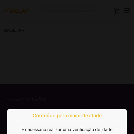
VOLTAR
NOSSA MISSÃO
Democratizar a publicação e venda de
Conteúdo para maior de idade
livros.
É necessario realizar uma verificação de idade
SAIBA MAIS