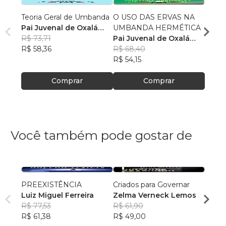
Teoria Geral de Umbanda
O USO DAS ERVAS NA
AMUL
Pai Juvenal de Oxalá
UMBANDA HERMÉTICA
PATU
(Juvenal Ferreira da
R$ 73,71
Pai Juvenal de Oxalá
Pai J
Cunha Neto
R$ 58,36
[Juvenal Ferreira da
R$ 68,40
[Juve
R$ 70
Cunha Neto]
R$ 54,15
Cunh
R$ 56
Comprar
Comprar
Você também pode gostar de
PREEXISTÊNCIA
Criados para Governar
A Sen
Luiz Miguel Ferreira
Zelma Verneck Lemos
Samue
R$ 77,53
R$ 61,90
Chies
R$ 94
R$ 61,38
R$ 49,00
R$ 75