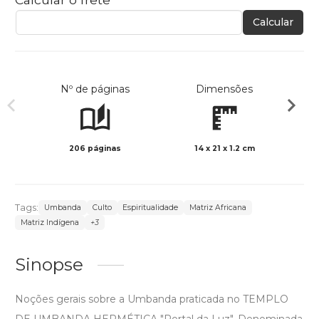
Calcular
Nº de páginas
Dimensões
206 páginas
14 x 21 x 1.2 cm
Preto 
Tags:
Umbanda
Culto
Espiritualidade
Matriz Africana
Matriz Indígena
+3
Sinopse
Noções gerais sobre a Umbanda praticada no TEMPLO