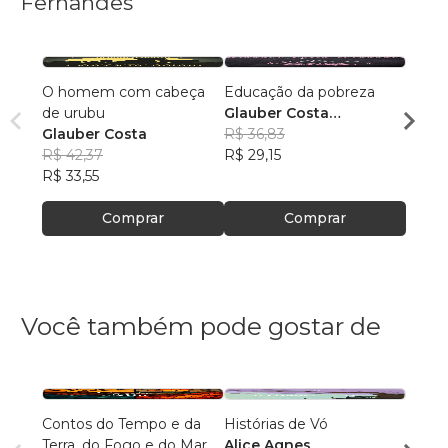
Fernandes
O homem com cabeça
Educação da pobreza
O mun
de urubu
Glauber Costa
caipor
Glauber Costa
Fernandes
R$ 36,83
Glaub
R$ 42,37
R$ 29,15
Fern
R$ 56
R$ 33,55
R$ 44
Comprar
Comprar
Você também pode gostar de
Contos do Tempo e da
Histórias de Vó
HIST
Terra, do Fogo e do Mar
Alice Agnes
JARD