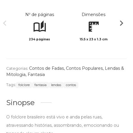
Nº de páginas
Dimensões
234 páginas
15.5 x 23 x 1.3 cm
Preto 
Contos de Fadas, Contos Populares, Lendas &
Categorias:
Mitologia
,
Fantasia
Tags:
folclore
fantasia
lendas
contos
Sinopse
O folclore brasileiro está vivo e anda pelas ruas,
atravessando histórias, assombrando, emocionando ou