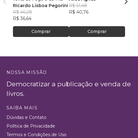
Ricardo Lisboa Pegorini
R$ 51,48
Mari
R$ 46,28
R$ 40,76
Figue
R$ 51,
R$ 36,64
R$ 40
Comprar
Comprar
NOSSA MISSÃO
Democratizar a publicação e venda de
livros.
SAIBA MAIS
Dúvidas e Contato
Política de Privacidade
Termos e Condições de Uso