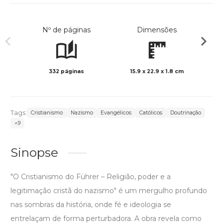
Nº de páginas
Dimensões
332 páginas
15.9 x 22.9 x 1.8 cm
Preto 
Tags:
Cristianismo
Nazismo
Evangélicos
Católicos
Doutrinação
+9
Sinopse
"O Cristianismo do Führer – Religião, poder e a
legitimação cristã do nazismo" é um mergulho profundo
nas sombras da história, onde fé e ideologia se
entrelaçam de forma perturbadora. A obra revela como