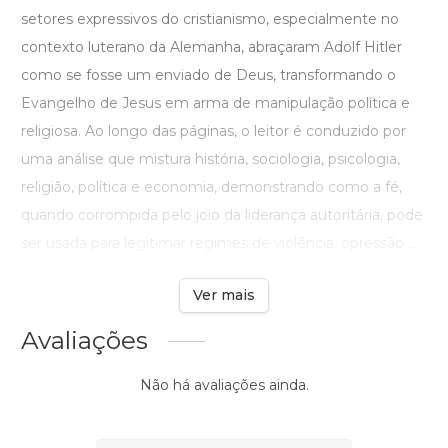
setores expressivos do cristianismo, especialmente no
contexto luterano da Alemanha, abraçaram Adolf Hitler
como se fosse um enviado de Deus, transformando o
Evangelho de Jesus em arma de manipulação política e
religiosa. Ao longo das páginas, o leitor é conduzido por
uma análise que mistura história, sociologia, psicologia,
religião, política e economia, demonstrando como a fé,
quando corrompida pelo joio da liderança autoritária, pode
ser usada para legitimar regimes de violência, opressão ...
Ver mais
Avaliações
Não há avaliações ainda.