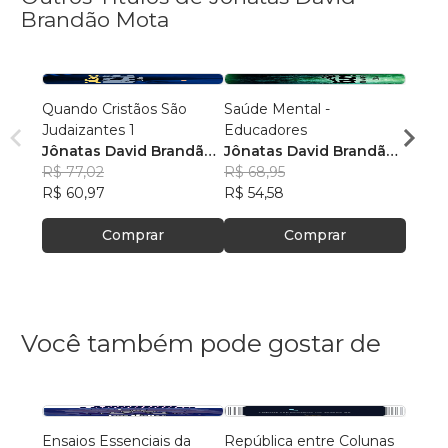
Brandão Mota
Quando Cristãos São
Saúde Mental -
Quand
Judaizantes 1
Educadores
Judai
Jônatas David Brandão
Jônatas David Brandão
Jônat
Mota
R$ 77,02
Mota
R$ 68,95
Mota
R$ 78
R$ 60,97
R$ 54,58
R$ 62
Comprar
Comprar
Você também pode gostar de
Ensaios Essenciais da
República entre Colunas
A Gra