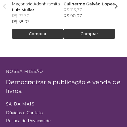
Maçonaria Adonhiramita
Guilherme Galvão Lopes
Waldi
Luiz Muller
R$ 113,77
R$ 91
R$ 73,30
R$ 90,07
R$ 72
R$ 58,03
Comprar
Comprar
NOSSA MISSÃO
Democratizar a publicação e venda de
livros.
SAIBA MAIS
Dúvidas e Contato
Política de Privacidade