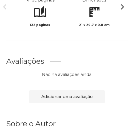
Nº de páginas
Dimensões
132 páginas
21 x 29.7 x 0.8 cm
Col
Avaliações
Não há avaliações ainda.
Adicionar uma avaliação
Sobre o Autor