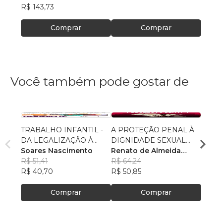
R$ 143,73
Comprar
Comprar
Você também pode gostar de
TRABALHO INFANTIL -
A PROTEÇÃO PENAL À
GUA
DA LEGALIZAÇÃO À
DIGNIDADE SEXUAL
COMP
ERRADICAÇÃO
Soares Nascimento
INFANTO - JUVENIL
Renato de Almeida
BRAS
Rafae
R$ 51,41
Souto
R$ 64,24
Olivei
R$ 67
R$ 40,70
R$ 50,85
R$ 53,
Comprar
Comprar