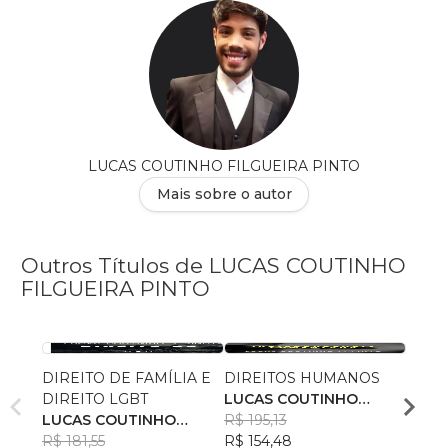
LUCAS COUTINHO FILGUEIRA PINTO
Mais sobre o autor
Outros Títulos de LUCAS COUTINHO
FILGUEIRA PINTO
DIREITO DE FAMÍLIA E
DIREITOS HUMANOS
PROT
DIREITO LGBT
LUCAS COUTINHO
LUCA
LUCAS COUTINHO
FILGUEIRA PINTO
R$ 195,13
FILG
R$ 17
FILGUEIRA PINTO
R$ 181,55
R$ 154,48
R$ 13