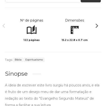
Nº de páginas
Dimensões
122 páginas
15.2 x 22.8 x 0.7 cm
Preto 
Tags:
Bíblia
Espiritualismo
Sinopse
A ideia de escrever este livro surgiu há poucos anos, e ela
é fruto de um desejo meu de dar uma formatação e
redação ao texto do "Evangelho Segundo Mateus" de
forma a facilitar a sua leitura.