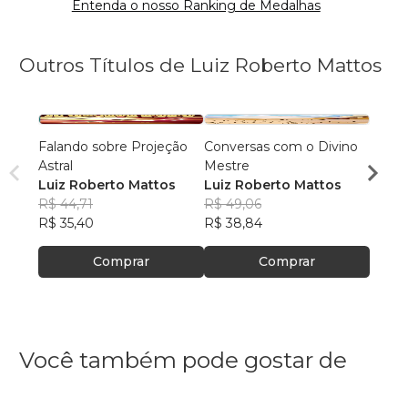
Entenda o nosso Ranking de Medalhas
Outros Títulos de Luiz Roberto Mattos
Falando sobre Projeção
Conversas com o Divino
O Mun
Astral
Mestre
Luiz 
Luiz Roberto Mattos
Luiz Roberto Mattos
R$ 48
R$ 44,71
R$ 49,06
R$ 38
R$ 35,40
R$ 38,84
Comprar
Comprar
Você também pode gostar de