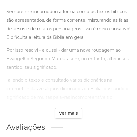
Sempre me incomodou a forma como os textos bíblicos
são apresentados, de forma corrente, misturando as falas
de Jesus e de muitos personagens. Isso é meio cansativo!
E dificulta a leitura da Bíblia em geral.
Por isso resolvi - e ousei - dar uma nova roupagem ao
Evangelho Segundo Mateus, sem, no entanto, alterar seu
sentido, seu significado.
Ia lendo o texto e consultado vários dicionários na
internet, inclusive alguns dicionários da Bíblia, buscando o
significado de muitas palavras incompreensíveis p ...
Ver mais
Avaliações