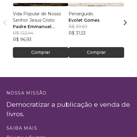
Vida Popular de Nosso
Perseguido
Um Al
Senhor Jesus Cristo
Evolet Gomes
Aaron
Padre Emmanuel
R$ 39,83
R$ 10
Barbier
R$ 122,44
R$ 31,53
R$ 85
R$ 96,93
Comprar
Comprar
NOSSA MISSÃO
Democratizar a publicação e venda de
livros.
SAIBA MAIS