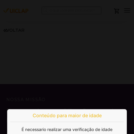
VOLTAR
NOSSA MISSÃO
Democratizar a publicação e venda de
Conteúdo para maior de idade
livros.
É necessario realizar uma verificação de idade
SAIBA MAIS