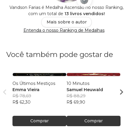
Vandson Farias é Medalha Ascensão no nosso Ranking,
com um total de
13 livros vendidos!
Mais sobre o autor
Entenda o nosso Ranking de Medalhas
Você também pode gostar de
Os Últimos Mestiços
10 Minutos
A TR
Emma Vieira
Samuel Heuwald
DEST
R$ 78,69
R$ 88,29
Jairo
R$ 62,30
R$ 69,90
R$ 88
R$ 69
Comprar
Comprar