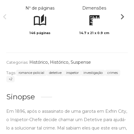
Nº de páginas
Dimensões
146 páginas
14.7 x 21 x 0.9 cm
Preto 
Histórico
,
Histórico
,
Suspense
Categorias:
Tags:
romance policial
detetive
inspetor
investigação
crimes
+2
Sinopse
Em 1896, após o assasinato de uma garota em Exfrin City,
o Inspetor-Chefe decide chamar um Detetive para ajudá-
lo a solucionar tal crime. Mal sabiam eles que este era um,