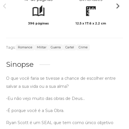
396 páginas
12.5 x 17.6 x 2.2 cm
Preto 
Tags:
Romance
Militar
Guerra
Cartel
Crime
Sinopse
O que você faria se tivesse a chance de escolher entre
salvar a sua vida ou a sua alma?
-Eu não vejo muito das obras de Deus...
-É porque você é a Sua Obra.
Ryan Scott é um SEAL que tem como único objetivo