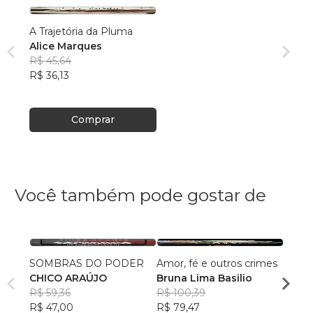
A Trajetória da Pluma
Alice Marques
R$ 45,64
R$ 36,13
Comprar
Você também pode gostar de
SOMBRAS DO PODER
Amor, fé e outros crimes
PIRA
CHICO ARAÚJO
Bruna Lima Basilio
Rodr
R$ 59,36
R$ 100,39
R$ 35
R$ 47,00
R$ 79,47
R$ 28