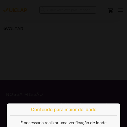
VOLTAR
NOSSA MISSÃO
Democratizar a publicação e venda de
Conteúdo para maior de idade
livros.
É necessario realizar uma verificação de idade
SAIBA MAIS