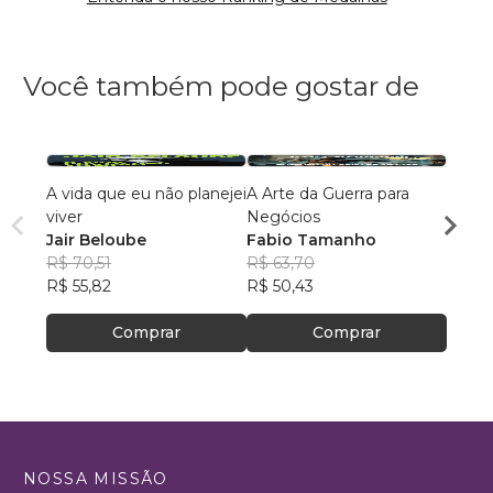
Você também pode gostar de
A vida que eu não planejei
A Arte da Guerra para
De al
viver
Negócios
dema
Jair Beloube
Fabio Tamanho
Ellen
R$ 70,51
R$ 63,70
R$ 51
R$ 55,82
R$ 50,43
R$ 41
Comprar
Comprar
NOSSA MISSÃO