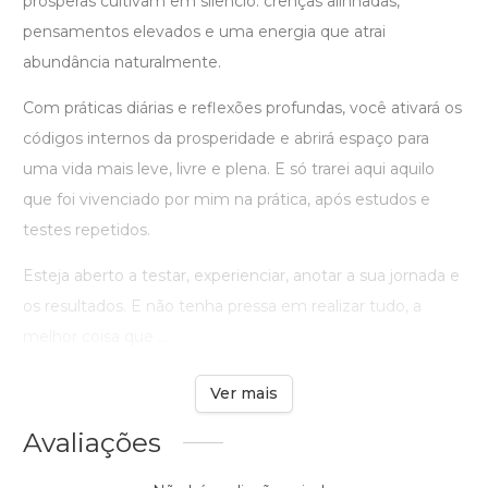
prósperas cultivam em silêncio: crenças alinhadas,
pensamentos elevados e uma energia que atrai
abundância naturalmente.
Com práticas diárias e reflexões profundas, você ativará os
códigos internos da prosperidade e abrirá espaço para
uma vida mais leve, livre e plena. E só trarei aqui aquilo
que foi vivenciado por mim na prática, após estudos e
testes repetidos.
Esteja aberto a testar, experienciar, anotar a sua jornada e
os resultados. E não tenha pressa em realizar tudo, a
melhor coisa que ...
Ver mais
Avaliações