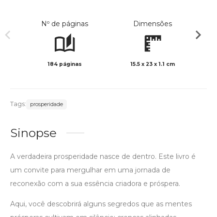
Nº de páginas
Dimensões
184 páginas
15.5 x 23 x 1.1 cm
Col
Tags:
prosperidade
Sinopse
A verdadeira prosperidade nasce de dentro. Este livro é
um convite para mergulhar em uma jornada de
reconexão com a sua essência criadora e próspera.
Aqui, você descobrirá alguns segredos que as mentes