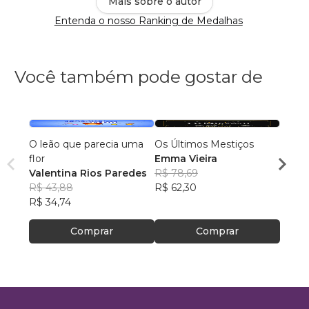
Mais sobre o autor
Entenda o nosso Ranking de Medalhas
Você também pode gostar de
O leão que parecia uma
Os Últimos Mestiços
Lia e
flor
Emma Vieira
Julia
Valentina Rios Paredes
R$ 78,69
R$ 45
R$ 43,88
R$ 62,30
R$ 35
R$ 34,74
Comprar
Comprar