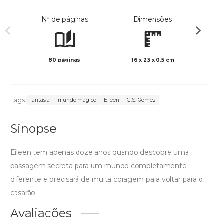
Nº de páginas
Dimensões
80 páginas
16 x 23 x 0.5 cm
Preto 
Tags:
fantasia
mundo mágico
Eileen
G.S. Goméz
Sinopse
Eileen tem apenas doze anos quando descobre uma
passagem secreta para um mundo completamente
diferente e precisará de muita coragem para voltar para o
casarão.
Avaliações