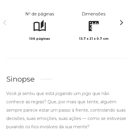
Nº de páginas
Dimensões
106 páginas
13.7 x 21 x 0.7 cm
Preto 
Sinopse
Você já sentiu que está jogando um jogo que não
conhece as regras? Que, por mais que tente, alguém
sempre parece estar um passo à frente, controlando suas
decisões, suas emoções, suas ações — como se estivesse
puxando os fios invisíveis da sua mente?