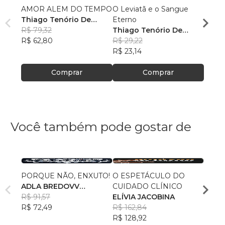
AMOR ALEM DO TEMPO
O Leviatã e o Sangue
Amor
Thiago Tenório De
Eterno
Thiag
Oliveira
R$ 79,32
Thiago Tenório De
Olivei
R$ 71
R$ 62,80
Oliveira
R$ 29,22
R$ 56
R$ 23,14
Comprar
Comprar
Você também pode gostar de
PORQUE NÃO, ENXUTO!
O ESPETÁCULO DO
O cam
ADLA BREDOVV
CUIDADO CLÍNICO
suces
VERMEULEN
R$ 91,57
ELÍVIA JACOBINA
Maril
R$ 72,49
R$ 162,84
R$ 49
R$ 128,92
R$ 39