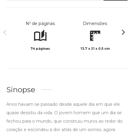
Nº de páginas
Dimensões
74 páginas
13.7 x 21 x 0.5 cm
Preto 
Sinopse
Anos haviam se passado desde aquele dia em que ele
quase desistiu da vida. O jovem homem que um dia se
fechou para o mundo, que construiu muros ao redor do
coração e escondeu a dor atrás de um sorriso, agora