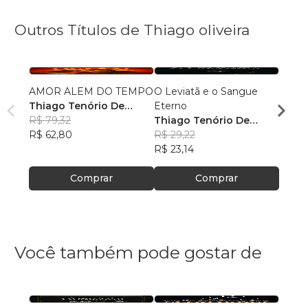
Outros Títulos de Thiago oliveira
AMOR ALEM DO TEMPO
O Leviatã e o Sangue
Amor
Thiago Tenório De
Eterno
Thiag
Oliveira
R$ 79,32
Thiago Tenório De
Olivei
R$ 71
R$ 62,80
Oliveira
R$ 29,22
R$ 56
R$ 23,14
Comprar
Comprar
Você também pode gostar de