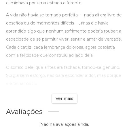
caminhava por uma estrada diferente.
A vida não havia se tornado perfeita — nada ali era livre de
desafios ou de momentos difíceis —, mas ele havia
aprendido algo que nenhum sofrimento poderia roubar: a
capacidade de se permitir viver, sentir e amar de verdade.
Cada cicatriz, cada lembrança dolorosa, agora coexistia
com a felicidade que construiu ao lado dela.
O sorriso dele, que antes era fachada, tornou-se genuíno.
Surgia sem esforço, não para esconder a dor, mas porque
ele tinha mot ...
Ver mais
Avaliações
Não há avaliações ainda.