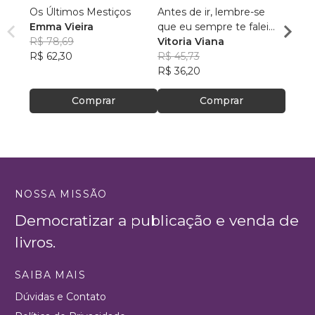
Os Últimos Mestiços
Antes de ir, lembre-se
Nath:
Emma Vieira
que eu sempre te falei
Despe
R$ 78,69
que seria amor
Vitoria Viana
José 
R$ 62,30
R$ 45,73
R$ 10
R$ 36,20
R$ 82
Comprar
Comprar
NOSSA MISSÃO
Democratizar a publicação e venda de
livros.
SAIBA MAIS
Dúvidas e Contato