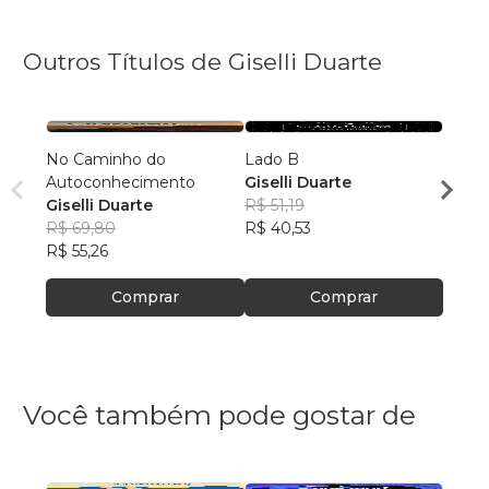
Outros Títulos de Giselli Duarte
No Caminho do
Lado B
Histór
Autoconhecimento
Giselli Duarte
(Vers
Giselli Duarte
R$ 51,19
Lita 
R$ 69,80
R$ 40,53
R$ 54
R$ 55,26
R$ 43
Comprar
Comprar
Você também pode gostar de