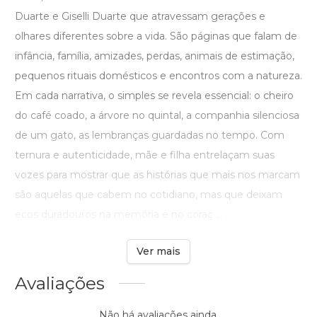
Duarte e Giselli Duarte que atravessam gerações e
olhares diferentes sobre a vida. São páginas que falam de
infância, família, amizades, perdas, animais de estimação,
pequenos rituais domésticos e encontros com a natureza.
Em cada narrativa, o simples se revela essencial: o cheiro
do café coado, a árvore no quintal, a companhia silenciosa
de um gato, as lembranças guardadas no tempo. Com
ternura e autenticidade, mãe e filha entrelaçam suas
vozes para mostrar que as histórias que mais nos marcam
são aquelas que cabem no cotidiano, mas que deixam
ecos duradouros na memória e no coraç ...
Ver mais
Avaliações
Não há avaliações ainda.