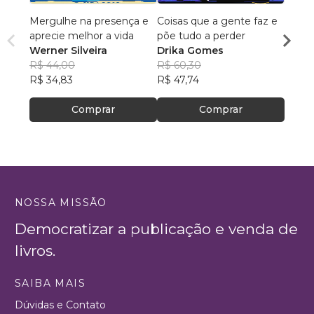
Mergulhe na presença e
Coisas que a gente faz e
Pai So
aprecie melhor a vida
põe tudo a perder
MAUR
Werner Silveira
Drika Gomes
SILVA
R$ 51,
R$ 44,00
R$ 60,30
R$ 40
R$ 34,83
R$ 47,74
Comprar
Comprar
NOSSA MISSÃO
Democratizar a publicação e venda de
livros.
SAIBA MAIS
Dúvidas e Contato