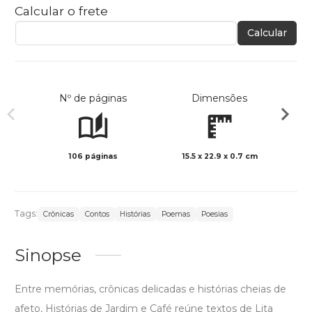
Calcular o frete
Calcular
Nº de páginas
Dimensões
106 páginas
15.5 x 22.9 x 0.7 cm
Col
Tags:
Crônicas
Contos
Histórias
Poemas
Poesias
Sinopse
Entre memórias, crônicas delicadas e histórias cheias de
afeto, Histórias de Jardim e Café reúne textos de Lita