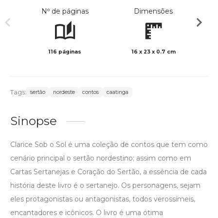
Nº de páginas
Dimensões
116 páginas
16 x 23 x 0.7 cm
Preto 
Tags:
sertão
nordeste
contos
caatinga
Sinopse
Clarice Sob o Sol é uma coleção de contos que tem como
cenário principal o sertão nordestino; assim como em
Cartas Sertanejas e Coração do Sertão, a essência de cada
história deste livro é o sertanejo. Os personagens, sejam
eles protagonistas ou antagonistas, todos verossímeis,
encantadores e icônicos. O livro é uma ótima