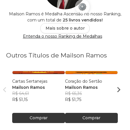
Mailson Ramos é Medalha Ascensão no nosso Ranking,
com um total de
25 livros vendidos!
Mais sobre o autor
Entenda o nosso Ranking de Medalhas
Outros Títulos de Mailson Ramos
Cartas Sertanejas
Coração do Sertão
Maca
Mailson Ramos
Mailson Ramos
Mail
R$ 64,61
R$ 65,36
R$ 61
R$ 51,15
R$ 51,75
R$ 48
Comprar
Comprar