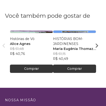
Você também pode gostar de
Histórias de Vó
HISTÓRIAS BOM-
O Arm
Alice Agnes
JARDINENSES
Minha
R$ 51,48
Maria Eugênia Thomaz
Vitor
R$ 40,76
Figueira
R$ 51,15
R$ 82
R$ 40,49
R$ 65
Comprar
Comprar
NOSSA MISSÃO