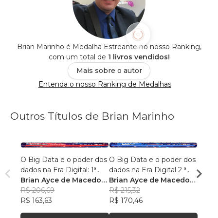
Brian Marinho é Medalha Estreante no nosso Ranking,
com um total de
1 livros vendidos!
Mais sobre o autor
Entenda o nosso Ranking de Medalhas
Outros Títulos de Brian Marinho
O Big Data e o poder dos
O Big Data e o poder dos
“O re
dados na Era Digital: 1ª
dados na Era Digital 2 ª
lingu
Edição.
Brian Ayce de Macedo
Edição:
Brian Ayce de Macedo
progr
Brian
Marinho
R$ 206,69
Marinho
R$ 215,32
data e
Mari
R$ 87
R$ 163,63
R$ 170,46
R$ 69