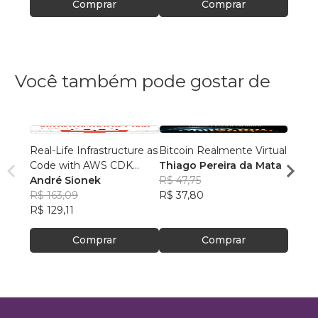
Comprar
Comprar
Você também pode gostar de
Real-Life Infrastructure as
Bitcoin Realmente Virtual
Marke
Code with AWS CDK
Thiago Pereira da Mata
Fram
(B&W Edition)
André Sionek
R$ 47,75
Rodri
R$ 163,09
R$ 37,80
Sant
R$ 89
R$ 129,11
R$ 70
Comprar
Comprar