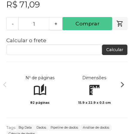
R$ 71,09
-
+
Comprar
Calcular o frete
Calcular
Nº de páginas
Dimensões
82 páginas
15.9 x 22.9 x 0.5 cm
Col
Tags:
Big Data
Dados
Pipeline de dados
Análise de dados
Ciência de dados