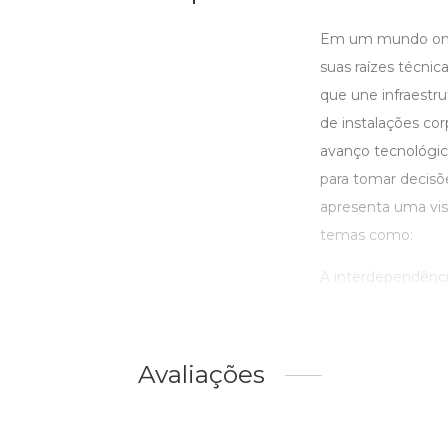
Em um mundo onde 
suas raízes técni
que une infraestr
de instalações co
avanço tecnológi
para tomar decisõe
apresenta uma visã
temas como:
A interdependência
Avaliações