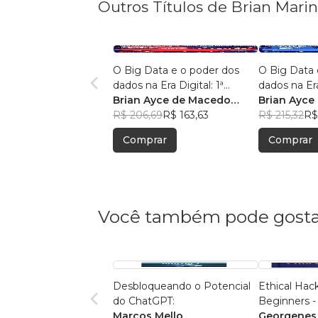
Outros Títulos de Brian Mari
O Big Data e o poder dos
O Big Data 
dados na Era Digital: 1ª
dados na Era
Edição.
Brian Ayce de Macedo
Edição:
Brian Ayce
Marinho
R$ 206,69
R$ 163,63
Marinho
R$ 215,32
R$
Comprar
Comprar
Você também pode gosta
Desbloqueando o Potencial
Ethical Hack
do ChatGPT:
Beginners - 
Marcos Mello
Georgenes