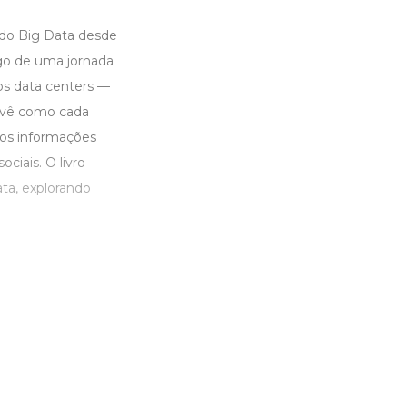
 do Big Data desde
go de uma jornada
os data centers —
e vê como cada
os informações
ciais. O livro
ata, explorando