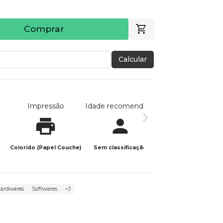
Comprar
Calcular
Impressão
Idade recomendada
Data de publicaç
Colorido (Papel Couche)
Sem classificação
12/09/2025
ardwares
Softwares
+3