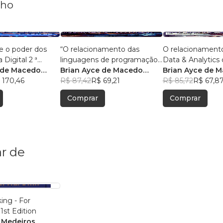
nho
e o poder dos
“O relacionamento das
O relacionament
 Digital 2 ª
linguagens de programação
Data & Analytics 
 de Macedo
com o big data e analytics.”
Brian Ayce de Macedo
Com 50 pergunta
Brian Ayce de 
 170,46
Marinho
R$ 87,42
R$ 69,21
respostas.
Marinho
R$ 85,72
R$ 67,8
Comprar
Comprar
r de
ing - For
1st Edition
 Medeiros