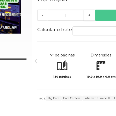
-
+
Calcular o frete
Nº de páginas
Dimensões
130 páginas
19.9 x 19.9 x 0.8 cm
Tags:
Big Data
Data Centers
Infraestrutura de TI
H