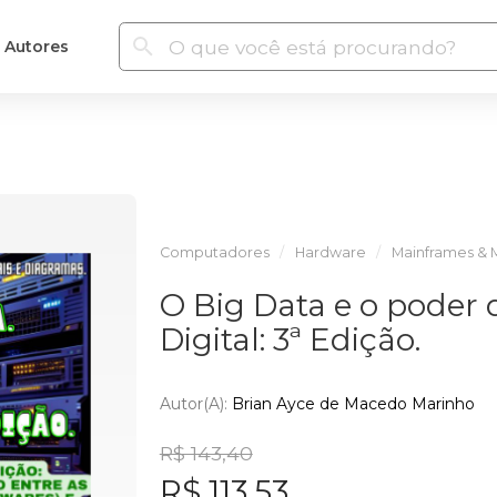
Autores
Computadores
Hardware
Mainframes & 
O Big Data e o poder 
Digital: 3ª Edição.
Autor(a):
Brian Ayce de Macedo Marinho
R$ 143,40
R$ 113,53