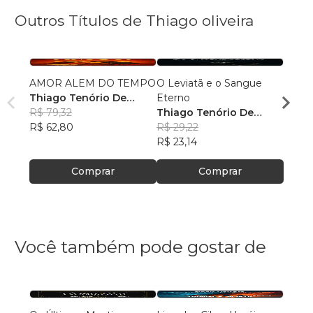
Outros Títulos de Thiago oliveira
AMOR ALEM DO TEMPO
O Leviatã e o Sangue
Amor
Thiago Tenório De
Eterno
Thiag
Oliveira
R$ 79,32
Thiago Tenório De
Olivei
R$ 71
R$ 62,80
Oliveira
R$ 29,22
R$ 56
R$ 23,14
Comprar
Comprar
Você também pode gostar de