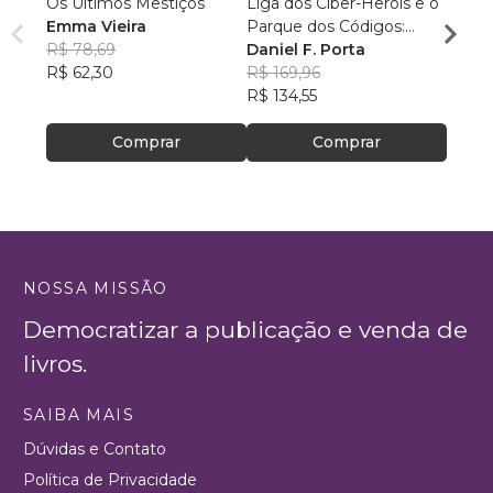
Os Últimos Mestiços
Liga dos Ciber-Heróis e o
Agulh
Emma Vieira
Parque dos Códigos:
Escri
R$ 78,69
Rumo ao Desconhecido
Daniel F. Porta
R$ 79
R$ 62,30
R$ 169,96
R$ 63
R$ 134,55
Comprar
Comprar
NOSSA MISSÃO
Democratizar a publicação e venda de
livros.
SAIBA MAIS
Dúvidas e Contato
Política de Privacidade