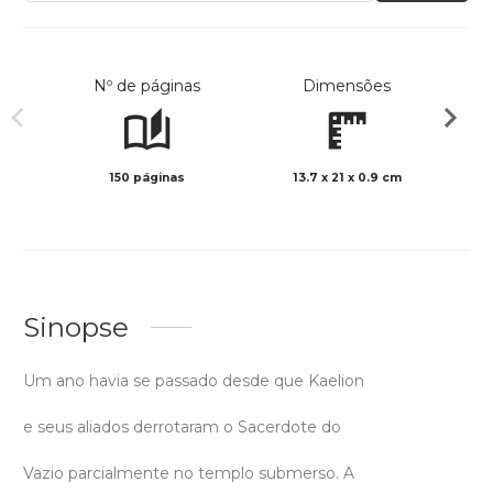
Nº de páginas
Dimensões
150 páginas
13.7 x 21 x 0.9 cm
Preto 
Sinopse
Um ano havia se passado desde que Kaelion
e seus aliados derrotaram o Sacerdote do
Vazio parcialmente no templo submerso. A