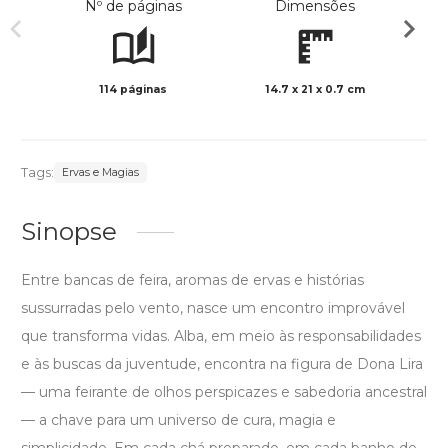
Nº de páginas
Dimensões
114 páginas
14.7 x 21 x 0.7 cm
Col
Tags:
Ervas e Magias
Sinopse
Entre bancas de feira, aromas de ervas e histórias
sussurradas pelo vento, nasce um encontro improvável
que transforma vidas. Alba, em meio às responsabilidades
e às buscas da juventude, encontra na figura de Dona Lira
— uma feirante de olhos perspicazes e sabedoria ancestral
— a chave para um universo de cura, magia e