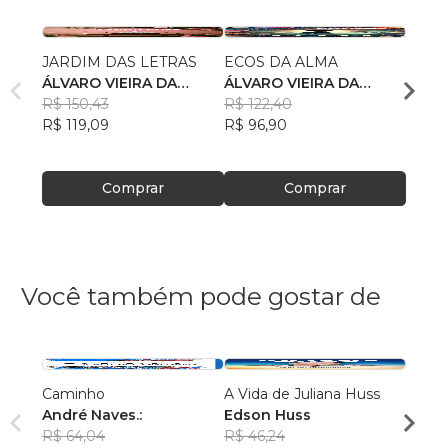
JARDIM DAS LETRAS
ECOS DA ALMA
A ET
ÁLVARO VIEIRA DA
ÁLVARO VIEIRA DA
INST
CUNHA
R$ 150,43
CUNHA
R$ 122,40
ALAÍ
R$ 119,09
R$ 96,90
R$ 80
R$ 63
Comprar
Comprar
Você também pode gostar de
Caminho
A Vida de Juliana Huss
MILA
André Naves.:
Edson Huss
DOR
R$ 64,04
R$ 46,24
NADM