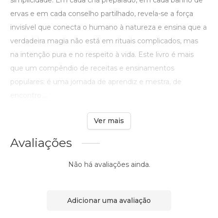
simplicidade. Em cada chá preparado, em cada banho de
ervas e em cada conselho partilhado, revela-se a força
invisível que conecta o humano à natureza e ensina que a
verdadeira magia não está em rituais complicados, mas
na intenção pura e no respeito à vida. Este livro é mais
que um compêndio de receitas e ensinamentos
populares: é uma jornada de aprendiz e mestra, de
encontro ...
Ver mais
Avaliações
Não há avaliações ainda.
Adicionar uma avaliação