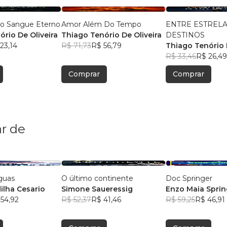
 o Sangue Eterno
Amor Além Do Tempo
ENTRE ESTRELA
rio De Oliveira
Thiago Tenório De Oliveira
DESTINOS
23,14
R$ 71,73
R$ 56,79
Thiago Tenório 
R$ 33,46
R$ 26,49
Comprar
Comprar
r de
guas
O último continente
Doc Springer
ilha Cesario
Simone Saueressig
Enzo Maia Sprin
54,92
R$ 52,37
R$ 41,46
Menezes
R$ 59,25
R$ 46,91