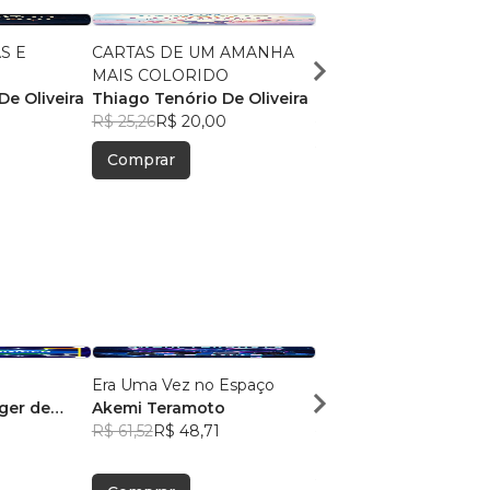
S E
CARTAS DE UM AMANHA
O ULTIMO ANCESTRA
MAIS COLORIDO
LENDA DE JOH
De Oliveira
Thiago Tenório De Oliveira
THIAGO TENORIO DE
R$ 25,26
R$ 20,00
OLIVEIRA
R$ 34,66
R$ 27,44
Comprar
Comprar
Era Uma Vez no Espaço
Amortecidos
ger de
Akemi Teramoto
Giovanna P. Ribeiro
R$ 61,52
R$ 48,71
R$ 72,93
R$ 57,74