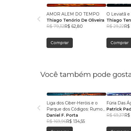
AMOR ALEM DO TEMPO
O Leviatã e
Thiago Tenório De Oliveira
Thiago Tenó
R$ 79,32
R$ 62,80
R$ 29,22
R$ 
Comprar
Comprar
Você também pode gosta
Liga dos Ciber-Heróis e o
Fúria Das Á
Parque dos Códigos: Rumo
Patrick Pad
ao Desconhecido
Daniel F. Porta
R$ 69,37
R$ 
R$ 169,96
R$ 134,55