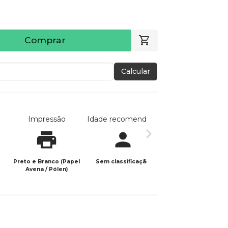
Comprar
Calcular
Impressão
Idade recomendada
Data de publicaç
Preto e Branco (Papel
Sem classificação
09/09/2025
Avena / Pólen)