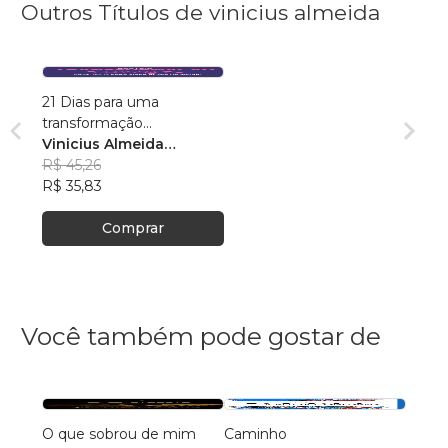
Outros Títulos de vinicius almeida
21 Dias para uma
transformação
extraordinária
Vinicius Almeida
Mendonça
R$ 45,26
R$ 35,83
Comprar
Você também pode gostar de
O que sobrou de mim
Caminho
AS C