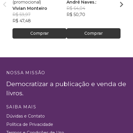
(promocional)
André Naves.:
VENC
Vivian Monteiro
R$ 64,04
ROSA
R$ 59,97
R$ 50,70
R$ 74
R$ 47,48
R$ 59
Comprar
Comprar
NOSSA MISSÃO
Democratizar a publicação e venda de
livros.
SAIBA MAIS
Dúvidas e Contato
Política de Privacidade
Termos e Condições de Uso