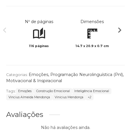
Nº de páginas
Dimensões
116 páginas
14.7 x 20.9 x 0.7 cm
Preto 
Emoções
,
Programação Neurolinguística (Pnl)
,
Categorias:
Motivacional & Inspiracional
Tags:
Emoções
Construção Emocional
Inteligência Emocional
Vincius Almeida Mendonça
Vinicius Mendonça
+2
Avaliações
Não há avaliações ainda.