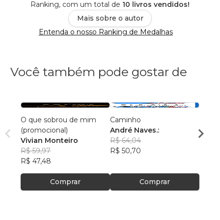
Ranking, com um total de
10 livros vendidos!
Mais sobre o autor
Entenda o nosso Ranking de Medalhas
Você também pode gostar de
O que sobrou de mim
Caminho
A Vid
(promocional)
André Naves.:
Edso
Vivian Monteiro
R$ 64,04
R$ 46
R$ 59,97
R$ 50,70
R$ 36
R$ 47,48
Comprar
Comprar