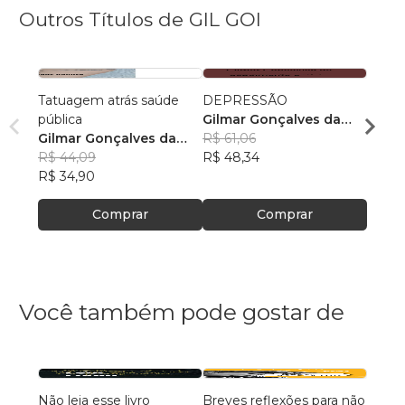
Outros Títulos de GIL GOI
Tatuagem atrás saúde
DEPRESSÃO
SAÚD
pública
Gilmar Gonçalves da
Gilma
Gilmar Gonçalves da
Costa
R$ 61,06
Cost
R$ 47
Costa
R$ 44,09
R$ 48,34
R$ 37
R$ 34,90
Comprar
Comprar
Você também pode gostar de
Não leia esse livro
Breves reflexões para não
Argum