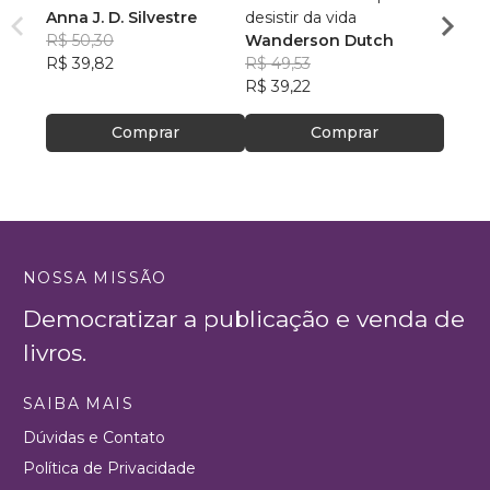
Anna J. D. Silvestre
desistir da vida
ateís
R$ 50,30
Wanderson Dutch
Robin
R$ 39,82
R$ 49,53
R$ 56
R$ 39,22
R$ 44
Comprar
Comprar
NOSSA MISSÃO
Democratizar a publicação e venda de
livros.
SAIBA MAIS
Dúvidas e Contato
Política de Privacidade