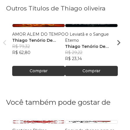
Outros Títulos de Thiago oliveira
AMOR ALEM DO TEMPO
O Leviatã e o Sangue
Amor
Thiago Tenório De
Eterno
Thiag
Oliveira
R$ 79,32
Thiago Tenório De
Olivei
R$ 71
R$ 62,80
Oliveira
R$ 29,22
R$ 56
R$ 23,14
Comprar
Comprar
Você também pode gostar de