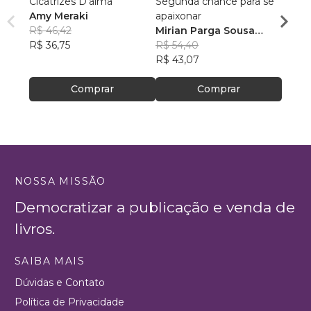
Cicatrizes D'alma
Segunda chance para se
Entre
Amy Meraki
apaixonar
Temp
R$ 46,42
Mirian Parga Sousa
Elisi
R$ 36,75
Vieira
R$ 54,40
R$ 50
R$ 43,07
R$ 40
Comprar
Comprar
NOSSA MISSÃO
Democratizar a publicação e venda de
livros.
SAIBA MAIS
Dúvidas e Contato
Política de Privacidade