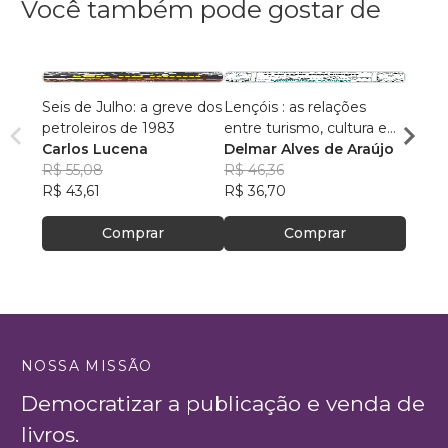
Você também pode gostar de
Seis de Julho: a greve dos
Lençóis : as relações
ESG e
petroleiros de 1983
entre turismo, cultura e
Marcu
Carlos Lucena
ambiente
Delmar Alves de Araújo
da Si
R$ 59
R$ 55,08
R$ 46,36
R$ 47
R$ 43,61
R$ 36,70
Comprar
Comprar
NOSSA MISSÃO
Democratizar a publicação e venda de
livros.