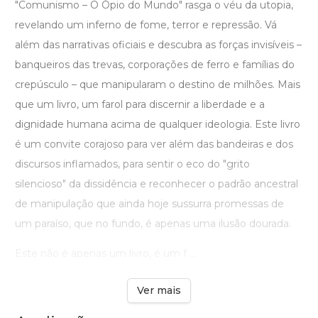
"Comunismo – O Ópio do Mundo" rasga o véu da utopia,
revelando um inferno de fome, terror e repressão. Vá
além das narrativas oficiais e descubra as forças invisíveis –
banqueiros das trevas, corporações de ferro e famílias do
crepúsculo – que manipularam o destino de milhões. Mais
que um livro, um farol para discernir a liberdade e a
dignidade humana acima de qualquer ideologia. Este livro
é um convite corajoso para ver além das bandeiras e dos
discursos inflamados, para sentir o eco do "grito
silencioso" da dissidência e reconhecer o padrão ancestral
de manipulação que ainda hoje sussurra promessas de
um paraíso, que no fundo, é apenas uma ilusão dourada.
Este não é apenas um livro, é um f ...
Ver mais