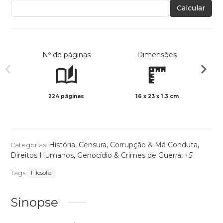
Calcular
Nº de páginas
Dimensões
224 páginas
16 x 23 x 1.3 cm
Preto 
História
,
Censura
,
Corrupção & Má Conduta
,
Categorias:
Direitos Humanos
,
Genocídio & Crimes de Guerra
,
+5
Tags:
Filosofia
Sinopse