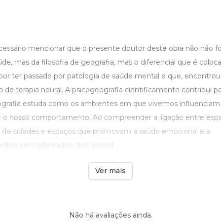
ecessário mencionar que o presente doutor deste obra não não 
úde, mas da filosofia de geografia, mas o diferencial que é colo
s por ter passado por patologia de saúde mental e que, encontro
de terapia neural. A psicogeografia cientificamente contribui p
grafia estuda como os ambientes em que vivemos influenciam a
o nosso comportamento. Ao compreender a ligação entre espaç
ão de cidades e espaços que promovam a saúde emocional e a
entes bem planeados, que consid ...
Ver mais
Não há avaliações ainda.