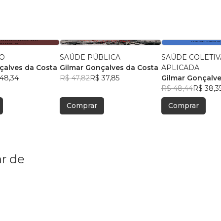
O
SAÚDE PÚBLICA
SAÚDE COLETIV
çalves da Costa
Gilmar Gonçalves da Costa
APLICADA
48,34
R$ 47,82
R$ 37,85
Gilmar Gonçalve
R$ 48,44
R$ 38,3
Comprar
Comprar
r de