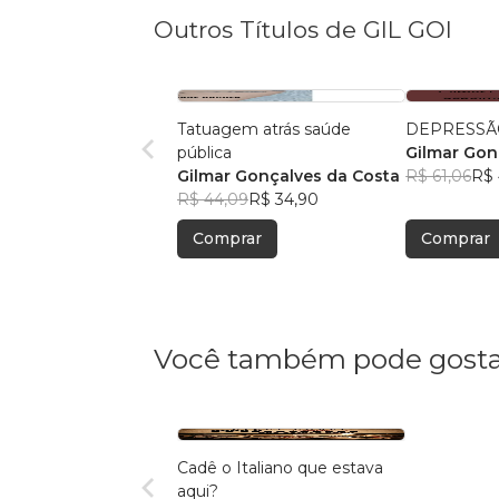
Outros Títulos de GIL GOI
Tatuagem atrás saúde
DEPRESSÃ
pública
Gilmar Gon
Gilmar Gonçalves da Costa
R$ 61,06
R$ 
R$ 44,09
R$ 34,90
Comprar
Comprar
Você também pode gosta
Cadê o Italiano que estava
aqui?