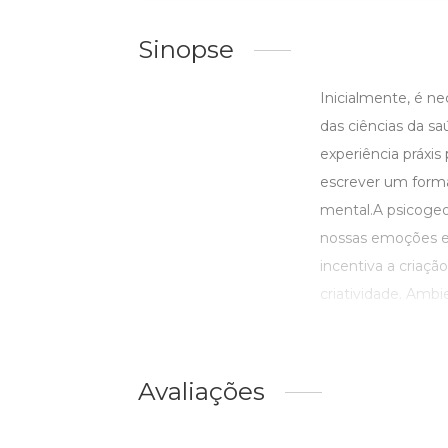
Sinopse
Inicialmente, é n
das ciências da sa
experiência práxi
escrever um forma 
mental.A psicogeo
nossas emoções e 
incentiva a criaç
criatividade. Ambi
Avaliações