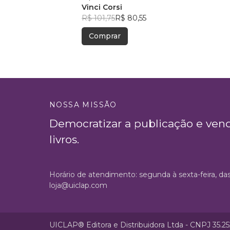
Vinci Corsi
R$ 101,75
R$ 80,55
Comprar
NOSSA MISSÃO
Democratizar a publicação e ven
livros.
Horário de atendimento: segunda à sexta-feira, da
loja@uiclap.com
UICLAP® Editora e Distribuidora Ltda - CNPJ 35.2