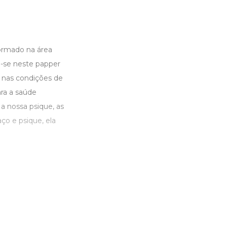
formado na área
ca-se neste papper
u nas condições de
ara a saúde
 nossa psique, as
o e psique, ela