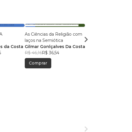
A
As Ciências da Religião com
CIÊNCIA DA RELIGIÃ
laços na Semiótica
APLICADA
s da Costa
Gilmar Gonlçalves Da Costa
Gilmar Gonçalves da
5
R$ 46,16
R$ 36,54
R$ 49,06
R$ 38,84
Comprar
Comprar