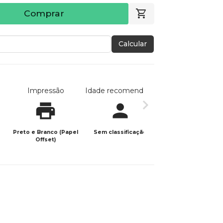
Comprar
Calcular
Impressão
Idade recomendada
Data de publicaç
Preto e Branco (Papel
Sem classificação
06/09/2025
Offset)