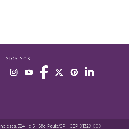
SIGA-NOS
ngleses, 524 - cj.5 - São Paulo/SP - CEP 01329-000