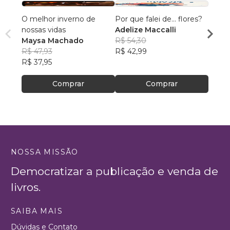
O melhor inverno de
Por que falei de... flores?
Hidra
nossas vidas
Adelize Maccalli
Nilva
Maysa Machado
R$ 54,30
R$ 64
R$ 47,93
R$ 42,99
R$ 51,
R$ 37,95
Comprar
Comprar
NOSSA MISSÃO
Democratizar a publicação e venda de
livros.
SAIBA MAIS
Dúvidas e Contato