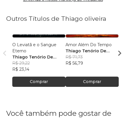
Outros Títulos de Thiago oliveira
O Leviatã e o Sangue
Amor Além Do Tempo
ENTR
Eterno
Thiago Tenório De
DEST
Thiago Tenório De
Oliveira
R$ 71,73
Thiag
Oliveira
R$ 29,22
R$ 56,79
Olivei
R$ 33
R$ 23,14
R$ 26
Comprar
Comprar
Você também pode gostar de