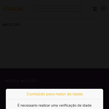
VOLTAR
NOSSA MISSÃO
Democratizar a publicação e venda de
Conteúdo para maior de idade
livros.
É necessario realizar uma verificação de idade
SAIBA MAIS