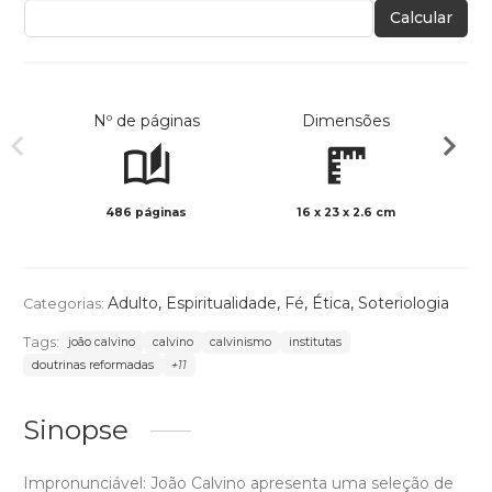
Calcular
Nº de páginas
Dimensões
486 páginas
16 x 23 x 2.6 cm
Preto 
Adulto
,
Espiritualidade
,
Fé
,
Ética
,
Soteriologia
Categorias:
Tags:
joão calvino
calvino
calvinismo
institutas
doutrinas reformadas
+11
Sinopse
Impronunciável: João Calvino apresenta uma seleção de