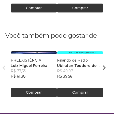
Comprar
Comprar
Você também pode gostar de
PREEXISTÊNCIA
Falando de Rádio
Como 
Luiz Miguel Ferreira
Ubiratan Teodoro de
sofri
R$ 77,53
Souza
R$ 49,97
Escrit
Rosan
R$ 61,38
R$ 39,56
Feito
R$ 46
R$ 37
Comprar
Comprar