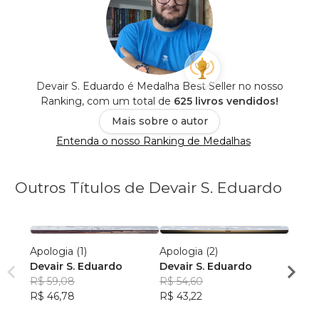
Devair S. Eduardo é Medalha Best Seller no nosso
Ranking, com um total de
625 livros vendidos!
Mais sobre o autor
Entenda o nosso Ranking de Medalhas
Outros Títulos de Devair S. Eduardo
Apologia (1)
Apologia (2)
Apolog
Devair S. Eduardo
Devair S. Eduardo
Devai
R$ 59,08
R$ 54,60
R$ 52
R$ 46,78
R$ 43,22
R$ 41