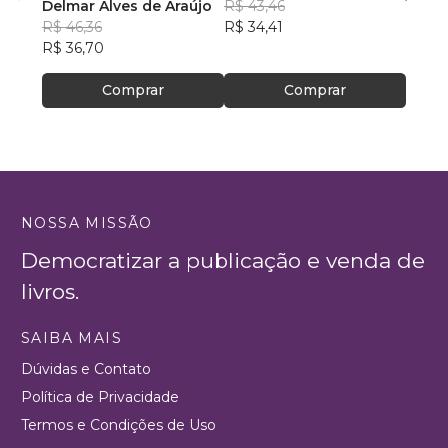
ambiente
Delmar Alves de Araújo
R$ 43,46
PhD(c
R$ 46,36
R$ 34,41
R$ 63
R$ 36,70
R$ 50
Comprar
Comprar
NOSSA MISSÃO
Democratizar a publicação e venda de
livros.
SAIBA MAIS
Dúvidas e Contato
Política de Privacidade
Termos e Condições de Uso