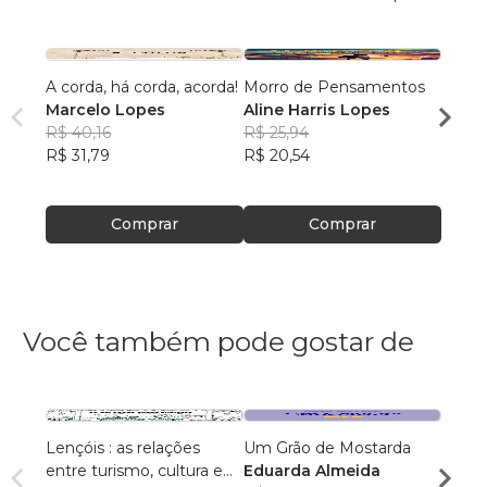
A corda, há corda, acorda!
Morro de Pensamentos
Histó
Marcelo Lopes
Aline Harris Lopes
Marc
R$ 40,16
R$ 25,94
R$ 56
R$ 31,79
R$ 20,54
R$ 44
Comprar
Comprar
Você também pode gostar de
Lençóis : as relações
Um Grão de Mostarda
Inteli
entre turismo, cultura e
Eduarda Almeida
Aulas 