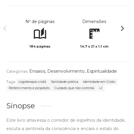
Nº de páginas
Dimensões
184 páginas
14.7 x 21 x 1.1 cm
Preto 
Ensaios
,
Desenvolvimento
,
Espiritualidade
Categorias:
Tags:
Logoterapia cristã
Santidade prática
Identidade em Cristo
Pertencimento e propósito
Cuidado que não controla
+2
Sinopse
Este livro atravessa o corredor de espelhos da identidade,
escuta a sentinela da consciência e encara o estalo do