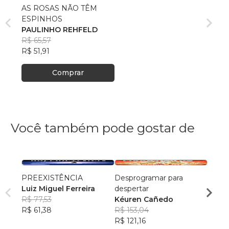
AS ROSAS NÃO TÊM
ESPINHOS
PAULINHO REHFELD
R$ 65,57
R$ 51,91
Comprar
Você também pode gostar de
PREEXISTÊNCIA
Desprogramar para
Criad
Luiz Miguel Ferreira
despertar
Zelm
R$ 77,53
Kéuren Cañedo
R$ 61
R$ 61,38
R$ 153,04
R$ 49
R$ 121,16