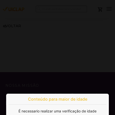
VOLTAR
NOSSA MISSÃO
Democratizar a publicação e venda de
Conteúdo para maior de idade
livros.
É necessario realizar uma verificação de idade
SAIBA MAIS