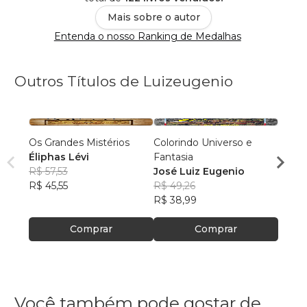
Mais sobre o autor
Entenda o nosso Ranking de Medalhas
Outros Títulos de Luizeugenio
Os Grandes Mistérios
Colorindo Universo e
A Men
Éliphas Lévi
Fantasia
José 
R$ 57,53
José Luiz Eugenio
R$ 41
R$ 45,55
R$ 49,26
R$ 32
R$ 38,99
Comprar
Comprar
Você também pode gostar de