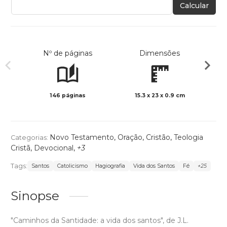
Calcular
Nº de páginas
Dimensões
146 páginas
15.3 x 23 x 0.9 cm
Col
Novo Testamento
,
Oração
,
Cristão
,
Teologia
Categorias:
Cristã
,
Devocional
,
+3
Tags:
Santos
Catolicismo
Hagiografia
Vida dos Santos
Fé
+25
Sinopse
"Caminhos da Santidade: a vida dos santos", de J.L.