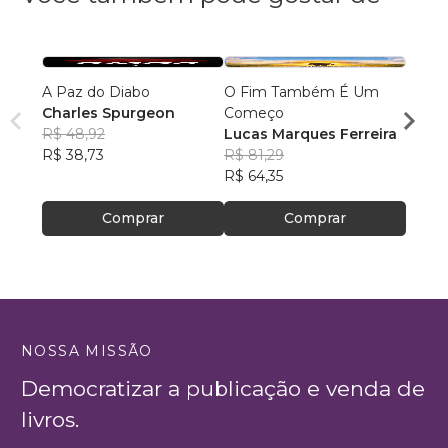
A Paz do Diabo
O Fim Também É Um
Você 
Charles Spurgeon
Começo
Deus
R$ 48,92
Lucas Marques Ferreira
Rose
R$ 38,73
R$ 81,29
R$ 36
R$ 64,35
R$ 28
Comprar
Comprar
NOSSA MISSÃO
Democratizar a publicação e venda de
livros.