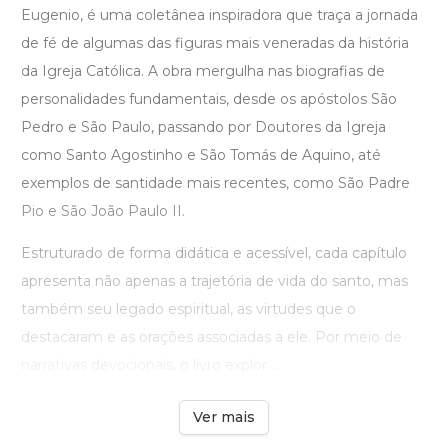
Eugenio, é uma coletânea inspiradora que traça a jornada
de fé de algumas das figuras mais veneradas da história
da Igreja Católica. A obra mergulha nas biografias de
personalidades fundamentais, desde os apóstolos São
Pedro e São Paulo, passando por Doutores da Igreja
como Santo Agostinho e São Tomás de Aquino, até
exemplos de santidade mais recentes, como São Padre
Pio e São João Paulo II.
Estruturado de forma didática e acessível, cada capítulo
apresenta não apenas a trajetória de vida do santo, mas
também seu legado espiritual, as virtudes que o
destacaram e as orações associadas a ele. Por meio de
narrativas devocionais, o livro explor ...
Ver mais