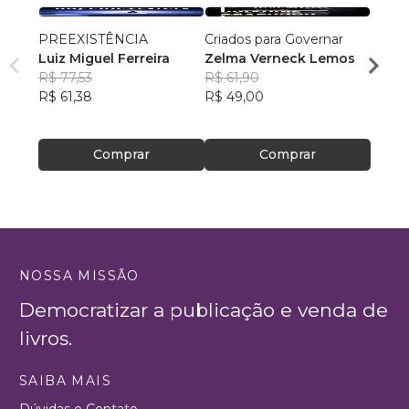
PREEXISTÊNCIA
Criados para Governar
A Sen
Luiz Miguel Ferreira
Zelma Verneck Lemos
Samue
R$ 77,53
R$ 61,90
Chies
R$ 94
R$ 61,38
R$ 49,00
R$ 75
Comprar
Comprar
NOSSA MISSÃO
Democratizar a publicação e venda de
livros.
SAIBA MAIS