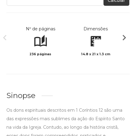
Calcular
Nº de páginas
Dimensões
236 páginas
14.8 x 21 x 1.3 cm
Preto 
Sinopse
Os dons espirituais descritos em 1 Coríntios 12 são uma
das expressões mais sublimes da ação do Espírito Santo
na vida da Igreja. Contudo, ao longo da história cristã,
esses dons foram compreendidos, praticados e