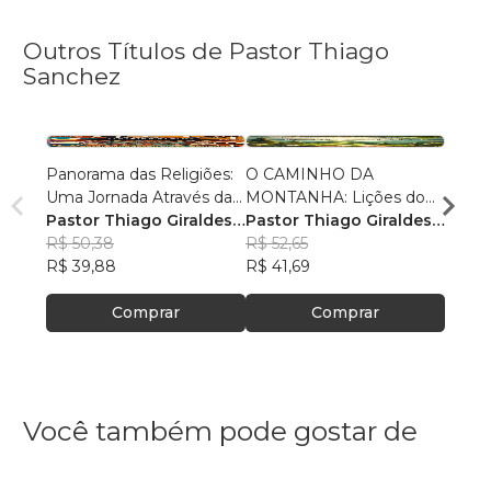
Outros Títulos de Pastor Thiago
Sanchez
Panorama das Religiões:
O CAMINHO DA
O SE
Uma Jornada Através da
MONTANHA: Lições do
O SAL
Diversidade Espiritual
Pastor Thiago Giraldes
Sermão de Jesus
Pastor Thiago Giraldes
no No
Pasto
Sanchez
R$ 50,38
Sanchez
R$ 52,65
Sanc
R$ 84
R$ 39,88
R$ 41,69
R$ 66
Comprar
Comprar
Você também pode gostar de