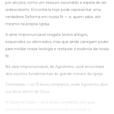
por séculos, como um tesouro escondido à espera de ser
redescoberto. Encontrá-la hoje pode representar uma
verdadeira Reforma em nossa fé — e, quem sabe, até
mesmo na própria Igreja.
A série Impronunciável resgata textos antigos,
esquecidos ou silenciados, mas que ainda carregam poder
para moldar nossa teologia e restaurar a essência da nossa
fé.
Na obra Impronunciável, de Agostinho, você encontrará
dois escritos fundamentais do grande mestre da Igreja:
Confissões — os 13 livros completos, onde Agostinho abre
sua alma diante de Deus.
A Doutrina Cristã — os 4 livros completos, um guia
profundo sobre como compreender e ensinar as