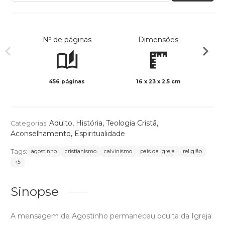
Nº de páginas
Dimensões
456 páginas
16 x 23 x 2.5 cm
Preto 
Adulto
,
História
,
Teologia Cristã
,
Categorias:
Aconselhamento
,
Espiritualidade
Tags:
agostinho
cristianismo
calvinismo
pais da igreja
religião
+5
Sinopse
A mensagem de Agostinho permaneceu oculta da Igreja