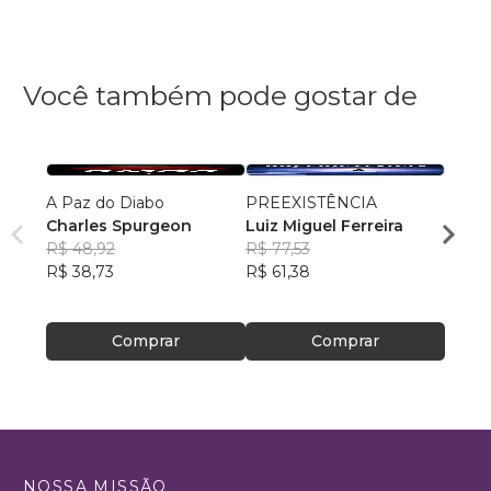
Você também pode gostar de
A Paz do Diabo
PREEXISTÊNCIA
Falan
Charles Spurgeon
Luiz Miguel Ferreira
Ubira
R$ 48,92
R$ 77,53
Souz
R$ 49
R$ 38,73
R$ 61,38
R$ 39
Comprar
Comprar
NOSSA MISSÃO