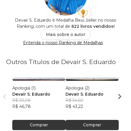
Devair S. Eduardo é Medalha Best Seller no nosso
Ranking, com um total de
622 livros vendidos!
Mais sobre o autor
Entenda o nosso Ranking de Medalhas
Outros Títulos de Devair S. Eduardo
Apologia (1)
Apologia (2)
Apolog
Devair S. Eduardo
Devair S. Eduardo
Devai
R$ 59,08
R$ 54,60
R$ 52
R$ 46,78
R$ 43,22
R$ 41
Comprar
Comprar