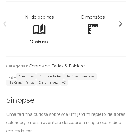
Nº de páginas
Dimensões
12 páginas
Col
Contos de Fadas & Folclore
Categorias:
Tags:
Aventuras
Conto de fadas
Histórias divertidas
Histórias infantis
Era uma vez
+2
Sinopse
Uma fadinha curiosa sobrevoa um jardim repleto de flores
coloridas, e nessa aventura descobre a magia escondida
em cada cor.