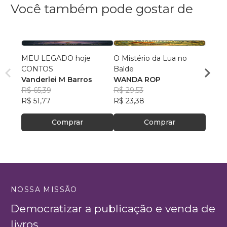
Você também pode gostar de
MEU LEGADO hoje
O Mistério da Lua no
A Ces
CONTOS
Balde
Conqu
Vanderlei M Barros
WANDA ROP
Beatr
R$ 65,39
R$ 29,53
R$ 44
R$ 51,77
R$ 23,38
R$ 35,
Comprar
Comprar
NOSSA MISSÃO
Democratizar a publicação e venda de
livros.