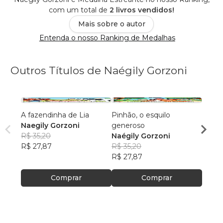
com um total de
2 livros vendidos!
Mais sobre o autor
Entenda o nosso Ranking de Medalhas
Outros Títulos de Naégily Gorzoni
A fazendinha de Lia
Pinhão, o esquilo
A Ros
Naegily Gorzoni
generoso
prínc
R$ 35,20
Naégily Gorzoni
Naégi
R$ 27,87
R$ 35,20
R$ 35
R$ 27,87
R$ 27
Comprar
Comprar