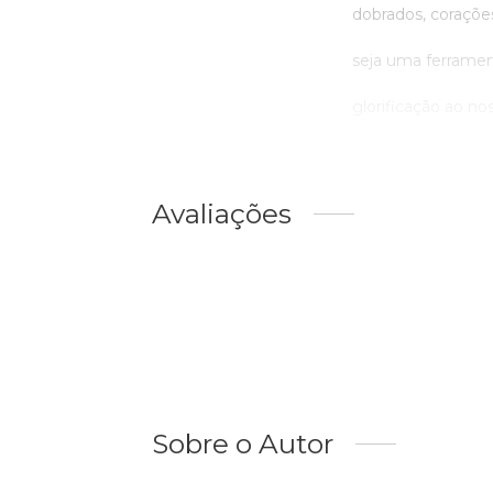
dobrados, corações
seja uma ferrament
glorificação ao no
Avaliações
Sobre o Autor