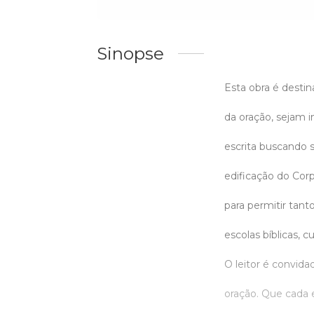
Sinopse
Esta obra é destin
da oração, sejam in
escrita buscando 
edificação do Cor
para permitir tant
escolas bíblicas, c
O leitor é convid
oração. Que cada 