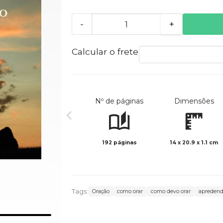
-
+
Calcular o frete
Nº de páginas
Dimensões
192 páginas
14 x 20.9 x 1.1 cm
Tags:
Oração
como orar
como devo orar
apredend