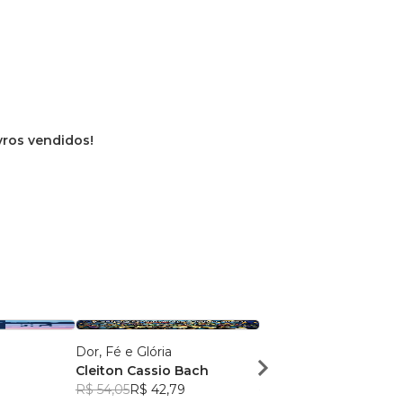
ivros vendidos!
Dor, Fé e Glória
Revista Nova Criatura
Cleiton Cassio Bach
Ministério Batista Eb
R$ 54,05
R$ 42,79
R$ 27,47
R$ 21,75