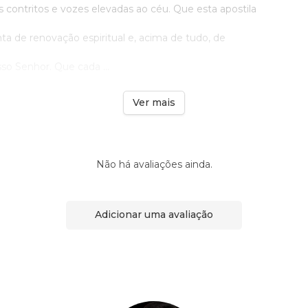
 contritos e vozes elevadas ao céu. Que esta apostila
a de renovação espiritual e, acima de tudo, de
sso Senhor. Que cada ...
Ver mais
Não há avaliações ainda.
Adicionar uma avaliação