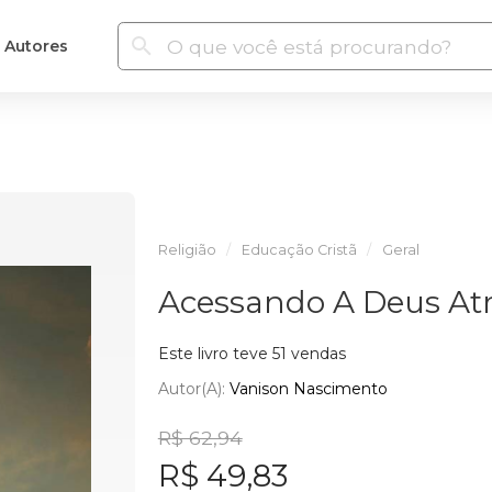
Autores
Religião
Educação Cristã
Geral
Acessando A Deus At
Este livro teve 51 vendas
Autor(a):
Vanison Nascimento
R$ 62,94
R$ 49,83