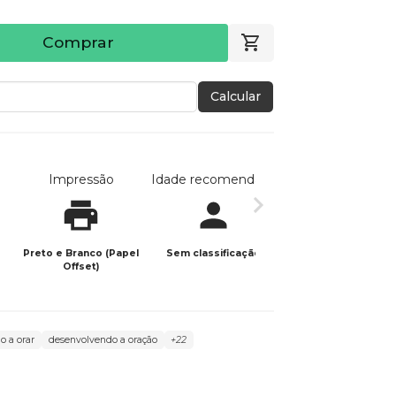
Comprar
Calcular
Impressão
Idade recomendada
Data de publicaç
Preto e Branco (Papel
Sem classificação
30/08/2025
Offset)
o a orar
desenvolvendo a oração
+22