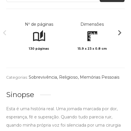
Nº de páginas
Dimensões
130 páginas
15.9 x 23 x 0.8 cm
Preto 
Sobrevivência
,
Religioso
,
Memórias Pessoais
Categorias:
Sinopse
Esta é uma história real. Uma jornada marcada por dor,
esperança, fé e superação. Quando tudo parecia ruir,
quando minha própria voz foi silenciada por uma cirurgia