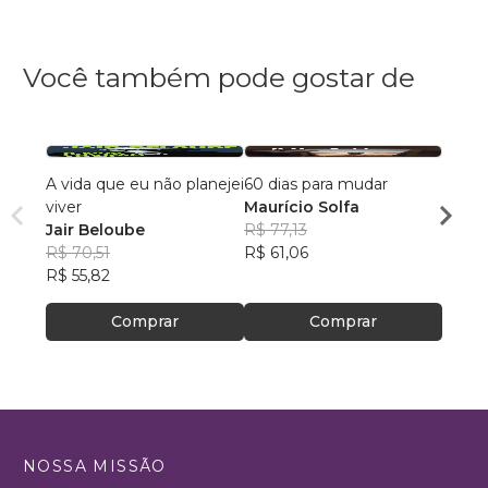
Você também pode gostar de
A vida que eu não planejei
60 dias para mudar
A Vid
viver
Maurício Solfa
Edso
Jair Beloube
R$ 77,13
R$ 46
R$ 70,51
R$ 61,06
R$ 36
R$ 55,82
Comprar
Comprar
NOSSA MISSÃO