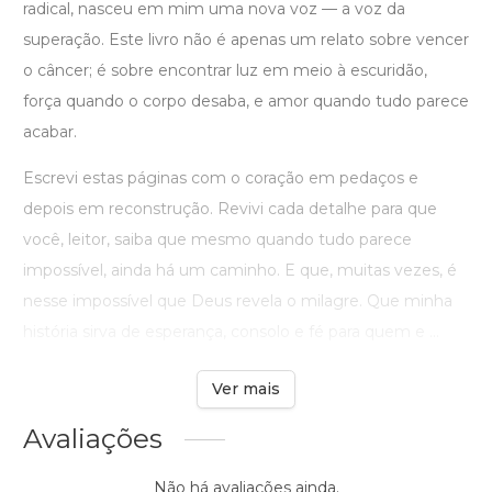
radical, nasceu em mim uma nova voz — a voz da
superação. Este livro não é apenas um relato sobre vencer
o câncer; é sobre encontrar luz em meio à escuridão,
força quando o corpo desaba, e amor quando tudo parece
acabar.
Escrevi estas páginas com o coração em pedaços e
depois em reconstrução. Revivi cada detalhe para que
você, leitor, saiba que mesmo quando tudo parece
impossível, ainda há um caminho. E que, muitas vezes, é
nesse impossível que Deus revela o milagre. Que minha
história sirva de esperança, consolo e fé para quem e ...
Ver mais
Avaliações
Não há avaliações ainda.