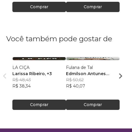
Comprar
Comprar
Você também pode gostar de
LA CIÇA
Fulana de Tal
O mel
Larissa Ribeiro
, +3
Edmilson Antunes
nossa
R$ 48,43
Tavares
R$ 50,62
Mays
R$ 38,34
R$ 40,07
R$ 47
R$ 37
Comprar
Comprar