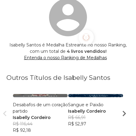
Isabelly Santos é Medalha Estreante no nosso Ranking,
com um total de
4 livros vendidos!
Entenda o nosso Ranking de Medalhas
Outros Títulos de Isabelly Santos
Desabafos de um coração
Sangue e Paixão
Flore
partido
Isabelly Cordeiro
Isabe
Isabelly Cordeiro
R$ 66,91
R$ 95
R$ 116,44
R$ 52,97
R$ 75
R$ 92,18