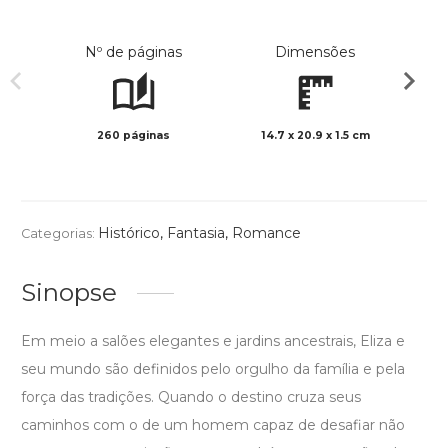
Nº de páginas
Dimensões
260 páginas
14.7 x 20.9 x 1.5 cm
Preto 
Histórico
,
Fantasia
,
Romance
Categorias:
Sinopse
Em meio a salões elegantes e jardins ancestrais, Eliza e
seu mundo são definidos pelo orgulho da família e pela
força das tradições. Quando o destino cruza seus
caminhos com o de um homem capaz de desafiar não