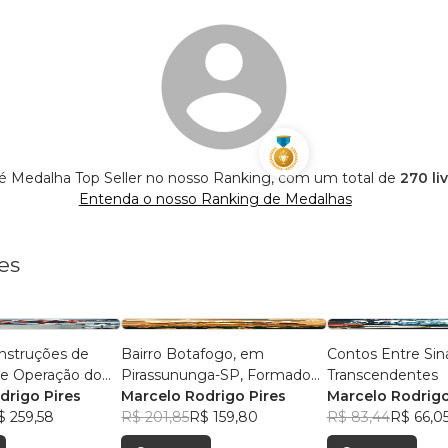
 é Medalha Top Seller no nosso Ranking, com um total de
270 li
Entenda o nosso Ranking de Medalhas
es
nstruções de
Bairro Botafogo, em
Contos Entre Sin
e Operação do
Pirassununga-SP, Formado
Transcendentes
e Respirador
drigo Pires
por Alemães, Suíços,
Marcelo Rodrigo Pires
Marcelo Rodrigo
abricado com
$ 259,58
Brasileiros, e Parentes da
R$ 201,85
R$ 159,80
R$ 83,44
R$ 66,0
 “RESPIRES”
Atriz Cacilda Becker