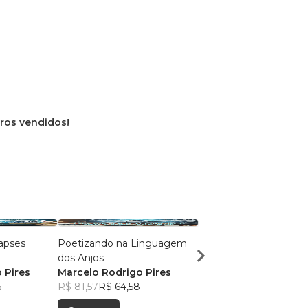
vros vendidos!
apses
Poetizando na Linguagem
Lembranças de
dos Anjos
Pirassununga
 Pires
Marcelo Rodrigo Pires
Denise Camargo Lan
5
R$ 81,57
R$ 64,58
+31
R$ 37,81
R$ 29,93