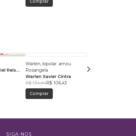
Comprar
Comprar
Warlen, bipolar: amou
juro de mindinho
iel Reis
Rosangela
Natanael Adler
Warlen Xavier Cintra
R$ 36,63
R$ 29,00
R$ 134,44
R$ 106,43
Comprar
Comprar
SIGA-NOS