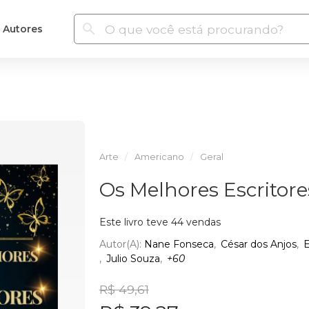
Autores
Arte
Americano
Geral
Os Melhores Escritore
Este livro teve 44 vendas
Autor(a):
Nane Fonseca
César dos Anjos
E
Julio Souza
+60
R$ 49,61