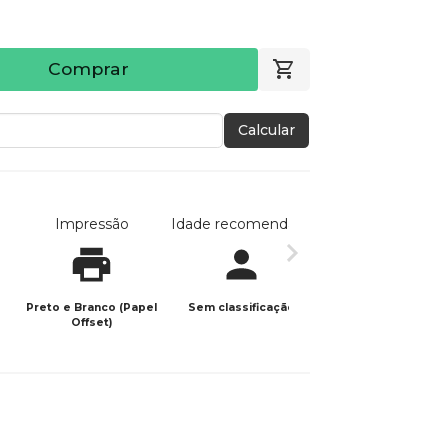
Comprar
Calcular
Impressão
Idade recomendada
Data de publicaç
Preto e Branco (Papel
Sem classificação
29/08/2025
Offset)