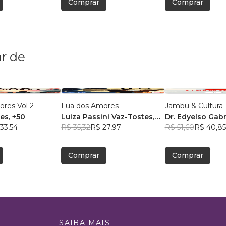
Comprar
Comprar
r de
ores Vol 2
Lua dos Amores
Jambu & Cultura
res
, +50
Luiza Passini Vaz-Tostes
,
Dr. Edyelso Gabr
33,54
+19
R$ 35,32
R$ 27,97
dos Santos
R$ 51,60
R$ 40,85
Comprar
Comprar
SAIBA MAIS