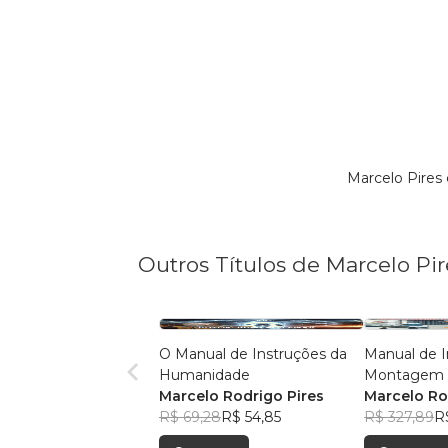
Marcelo Pires
Outros Títulos de Marcelo Pir
O Manual de Instruções da
Manual de I
Humanidade
Montagem 
Marcelo Rodrigo Pires
Protótipo d
Marcelo Ro
R$ 69,28
R$ 54,85
Mecânico F
R$ 327,89
R
Tubos PVC,