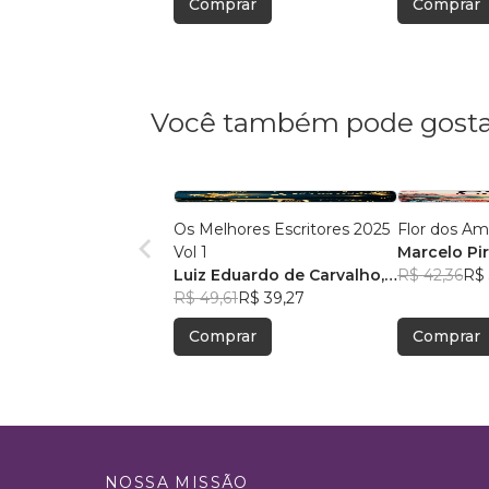
Comprar
Comprar
Você também pode gosta
Os Melhores Escritores 2025
Flor dos Am
Vol 1
Marcelo Pi
Luiz Eduardo de Carvalho
,
R$ 42,36
R$ 
+60
R$ 49,61
R$ 39,27
Comprar
Comprar
NOSSA MISSÃO