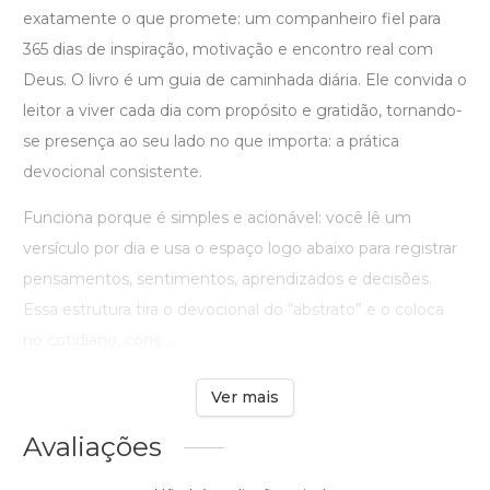
exatamente o que promete: um companheiro fiel para
365 dias de inspiração, motivação e encontro real com
Deus. O livro é um guia de caminhada diária. Ele convida o
leitor a viver cada dia com propósito e gratidão, tornando-
se presença ao seu lado no que importa: a prática
devocional consistente.
Funciona porque é simples e acionável: você lê um
versículo por dia e usa o espaço logo abaixo para registrar
pensamentos, sentimentos, aprendizados e decisões.
Essa estrutura tira o devocional do “abstrato” e o coloca
no cotidiano, cons ...
Ver mais
Avaliações