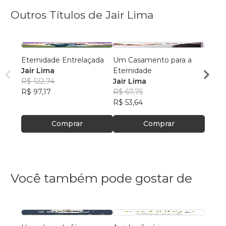
Outros Títulos de Jair Lima
Eternidade Entrelaçada
Um Casamento para a
Mulhe
Jair Lima
Eternidade
ser M
R$ 122,74
Jair Lima
Jair 
R$ 97,17
R$ 67,75
R$ 12
R$ 53,64
R$ 98
Comprar
Comprar
Você também pode gostar de