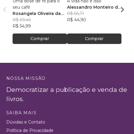
Uma dose de fé para o
A vida não é isso
118 A
seu café
Alessandro Monteiro de
Rosan
Rosangela Oliveira da
Menezes
R$ 56,71
Feito
R$ 43
Silva
R$ 69,46
R$ 44,90
R$ 34
R$ 54,99
Comprar
Comprar
NOSSA MISSÃO
Democratizar a publicação e venda de
livros.
SAIBA MAIS
Dúvidas e Contato
Política de Privacidade