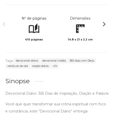
Nº de páginas
Dimensões
410 páginas
14.8 x 21 x 2.2 cm
Preto 
Tags:
devocional diário
devocional cristão
365 dias com Deus
versículo do dia
oração diária
+34
Sinopse
Devocional Diário: 365 Dias de Inspiração, Oração e Palavra
Você que quer transformar sua rotina espiritual com foco
e constância, este “Devocional Diário” entrega