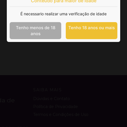
Conteúdo para maior de idade
É necessario realizar uma verificação de idade
Tenho menos de 18
Tenho 18 anos ou mais
anos
SAIBA MAIS
Dúvidas e Contato
da de
Política de Privacidade
Termos e Condições de Uso