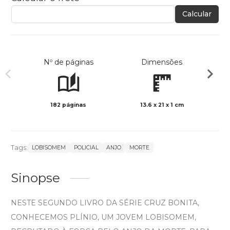
Calcular
Nº de páginas
Dimensões
182 páginas
13.6 x 21 x 1 cm
Preto 
Tags:
LOBISOMEM
POLICIAL
ANJO
MORTE
Sinopse
NESTE SEGUNDO LIVRO DA SÉRIE CRUZ BONITA,
CONHECEMOS PLÍNIO, UM JOVEM LOBISOMEM,