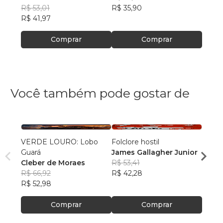
R$ 53,01
R$ 35,90
R$ 39
R$ 41,97
Comprar
Comprar
Você também pode gostar de
VERDE LOURO: Lobo
Folclore hostil
Amor f
Guará
James Gallagher Junior
compl
Cleber de Moraes
R$ 53,41
James
R$ 66,92
R$ 42,28
R$ 60
R$ 52,98
R$ 47
Comprar
Comprar