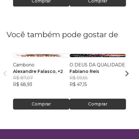
Comprar
Comprar
Você também pode gostar de
Cambono
O DEUS DA QUALIDADE
A retó
Alexandre Falasco
, +2
Fabiano Reis
Santo
R$ 87,07
R$ 59,56
comu
JORG
R$ 68,93
R$ 47,15
FREI
R$ 64
R$ 51,
Comprar
Comprar