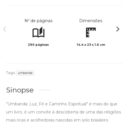
Nº de páginas
Dimensões
290 páginas
14.4 x 23 x 1.6 cm
Preto 
Tags:
umbanda
Sinopse
"Umbanda: Luz, Fé e Caminho Espiritual" é mais do que
um livro, é um convite à descoberta de uma das religiões
mais ricas e acolhedoras nascidas em solo brasileiro.