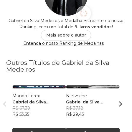
Gabriel da Silva Medeiros é Medalha Estreante no nosso
Ranking, com um total de
9 livros vendidos!
Mais sobre o autor
Entenda o nosso Ranking de Medalhas
Outros Títulos de Gabriel da Silva
Medeiros
Mundo Forex
Nietzsche
A Cur
Gabriel da Silva
Gabriel da Silva
Gabri
Medeiros
R$ 67,39
Medeiros
R$ 37,18
Mede
R$ 32
R$ 53,35
R$ 29,43
R$ 25