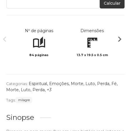
Calcular
Nº de páginas
Dimensões
84 páginas
13.7 x 19.5 x 0.5 cm
Preto 
Espiritual
,
Emoções
,
Morte, Luto, Perda
,
Fé
,
Categorias:
Morte, Luto, Perda
,
+3
Tags:
milagre
Sinopse