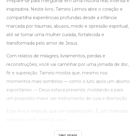
Prepare-se para mergulhar em uma história real, intensa e
inspiradora. Neste livro, Tamiris Lemos abre o coração e
compartilha experiências profundas desde a infância
marcada por traumas, abusos, medo e opressão espiritual,
até se tornar uma mulher curada, fortalecida e
transformada pelo amor de Jesus.
Com relatos de milagres, livramentos, perdas e
reconstruções, você vai caminhar por uma jornada de dor,
fé e superação. Tamiris mostra que, mesmo nos
momentos mais sombrios — como o luto após um aborto
espontâneo — Deus estava presente, moldando-a para
um propósito maior: ser instrumento de cura e libertação.
Este livro é mais do que um testemunho. É um chamado
para que você, leitor(a), expe ...
Ver mais