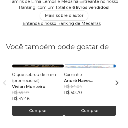
Tamiris de Lima Lemos é Medalha Estreante no nosso
Ranking, com um total de
6 livros vendidos!
Mais sobre o autor
Entenda o nosso Ranking de Medalhas
Você também pode gostar de
O que sobrou de mim
Caminho
PREE
(promocional)
André Naves.:
Luiz 
Vivian Monteiro
R$ 64,04
R$ 77
R$ 59,97
R$ 50,70
R$ 61
R$ 47,48
Comprar
Comprar