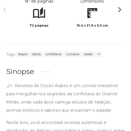
Nº de páginas
Dimensões
72 páginas
15.4 x 21.9 x 0.5 cm
Preto 
Tags:
dopce
doces
confeitaria
culinaria
arabe
+1
Sinopse
🌙✨ Receitas de Doces Árabes é um convite irresistível
para mergulhar nos segredos da confeitaria do Oriente
Médio, onde cada doce carrega séculos de tradição,
aromas exóticos e sabores que encantam o paladar.
Neste livro, você encontrará receitas autênticas e
detalhadas de delícias como baklava, halawi, mamul, entre