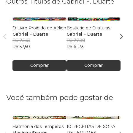
Outros Títulos de Gabriel F. Duarte
O Livro Proibido de Aélion
Bestiario de Criaturas
Bestiá
Gabriel F Duarte
Gabriel F Duarte
Gabri
R$ 72,63
R$ 77,98
R$ 77
R$ 57,50
R$ 61,73
R$ 61
Comprar
Comprar
Você também pode gostar de
Harmonia dos Temperos
10 RECEITAS DE SOPA
200 R
Macieira Soares
DE LEGUMES
Vitóri