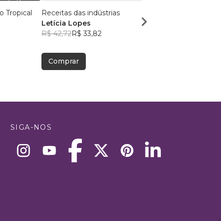
o Tropical
Receitas das indústrias
CHOCOLATE ARTESA
Letícia Lopes
Elyane S
R$ 42,72
R$ 33,82
R$ 33,32
R$ 26,38
Comprar
Comprar
SIGA-NOS