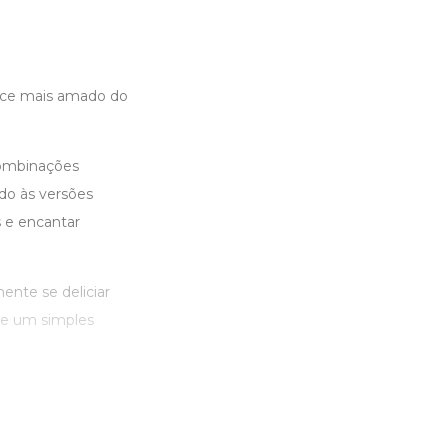
doce mais amado do
 combinações
ado às versões
s e encantar
ente se deliciar
ue um simples