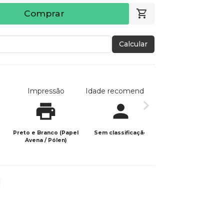
Comprar
Calcular
Impressão
Idade recomendada
Data de publicaç
Preto e Branco (Papel
Sem classificação
28/08/2025
Avena / Pólen)