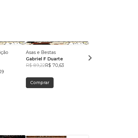
Asas e Bestas
Como Lidar Com Anim
Gabriel F Duarte
Gabriel F Duarte
R$ 89,22
R$ 70,63
R$ 35,38
R$ 28,01
39
Comprar
Comprar