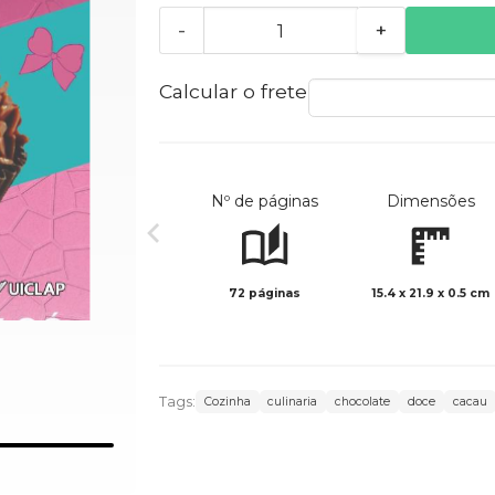
-
+
Calcular o frete
Nº de páginas
Dimensões
72 páginas
15.4 x 21.9 x 0.5 cm
Tags:
Cozinha
culinaria
chocolate
doce
cacau