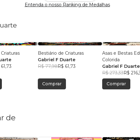
Entenda o nosso Ranking de Medalhas
Duarte
 Criaturas
Bestiário de Criaturas
Asas e Bestas Edição
uarte
Gabriel F Duarte
Colorida
 61,73
R$ 77,98
R$ 61,73
Gabriel F Duarte
R$ 273,33
R$ 216,
Comprar
Comprar
r de