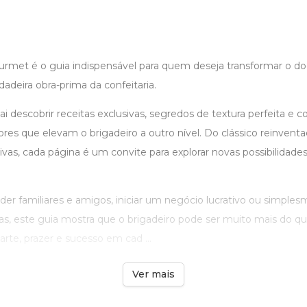
urmet é o guia indispensável para quem deseja transformar o 
adeira obra-prima da confeitaria.
vai descobrir receitas exclusivas, segredos de textura perfeita e
abores que elevam o brigadeiro a outro nível. Do clássico reinvent
ativas, cada página é um convite para explorar novas possibilidade
der familiares e amigos, iniciar um negócio lucrativo ou simplesm
as, este guia mostra que o brigadeiro pode ser muito mais do q
arte, prazer e sucesso em cad ...
Ver mais