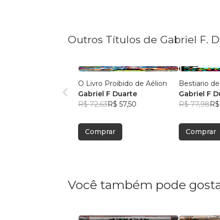
Outros Títulos de Gabriel F. 
O Livro Proibido de Aélion
Bestiario de
Gabriel F Duarte
Gabriel F D
R$ 72,63
R$ 57,50
R$ 77,98
R$
Comprar
Comprar
Você também pode gosta