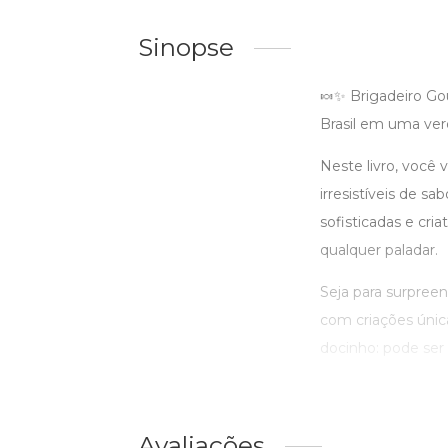
Sinopse
🍬✨ Brigadeiro Go
Brasil em uma verd
Neste livro, você 
irresistíveis de s
sofisticadas e cri
qualquer paladar.
Seja para surpreen
com criações únic
docinho: pode ser 
Avaliações