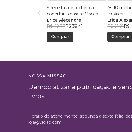
9 receitas de recheios e
As 10 melho
coberturas para a Páscoa
cookies!
Érica Alexandre
Érica Alex
R$ 49,77
R$ 39,41
R$ 61,91
R$ 
Comprar
Comprar
NOSSA MISSÃO
Democratizar a publicação e ven
livros.
Horário de atendimento: segunda à sexta-feira, da
loja@uiclap.com