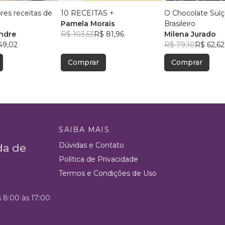
res receitas de
10 RECEITAS +
O Chocolate Suíç
Pamela Morais
Brasileiro
andre
R$ 103,53
R$ 81,96
Milena Jurado
49,02
R$ 79,10
R$ 62,62
Comprar
Comprar
SAIBA MAIS
Dúvidas e Contato
da de
Política de Privacidade
Termos e Condições de Uso
s 8:00 às 17:00