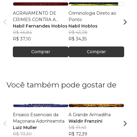
AGRAVAMENTO DE
Criminologia Direto ao
Manua
CRIMES CONTRA A
Ponto
Inici
MULHER: FEMINICÍDIO,
Nabil Fernandes Hoblos
Nabil Hoblos
Alega
Nabil
LEI MARIA DA PENHA, E
R$ 46,86
R$ 43,38
R$ 46
O AGRAVO DESSE
R$ 37,10
R$ 34,35
R$ 36
CRIME COM A
PANDEMIA DO COVID
Comprar
Comprar
19
Você também pode gostar de
Ensaios Essenciais da
A Grande Armadilha
Jacar
Maçonaria Adonhiramita
Waldir Franzini
Rui C
Luiz Muller
R$ 91,43
R$ 54
R$ 73,30
R$ 72,39
R$ 43