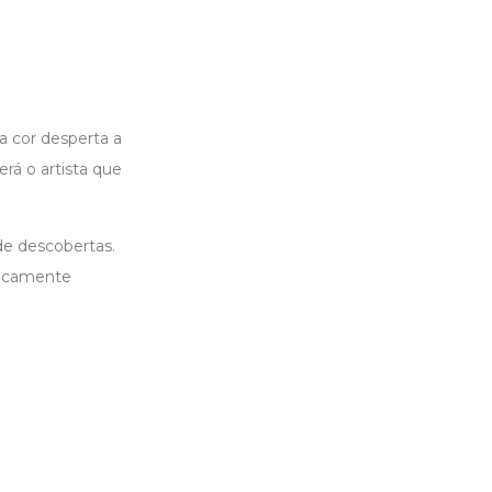
a cor desperta a
rá o artista que
de descobertas.
ricamente