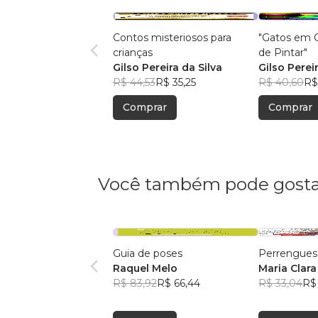
Contos misteriosos para
"Gatos em C
crianças
de Pintar"
Gilso Pereira da Silva
Gilso Perei
R$ 44,53
R$ 35,25
R$ 40,60
R$
Comprar
Comprar
Você também pode gosta
Guia de poses
Perrengues
Raquel Melo
Maria Clara
R$ 83,92
R$ 66,44
R$ 33,04
R$ 