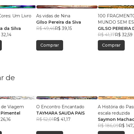
ores: Um Livro
As vidas de Nina
100 FRAGMENT
Gilso Pereira da Siva
MUNDO SEM ES
ra da Silva
R$ 49,46
R$ 39,15
GILSO PEREIRA 
 32,14
R$ 41,17
R$ 32,59
Comprar
Comprar
r de
 de Viagem
O Encontro Encantado
A História do Pa
 Pimentel
TAYMARA SAUDA PAIS
escala reduzida
26,16
R$ 52,01
R$ 41,17
Saymon Macha
R$ 186,09
R$ 147,