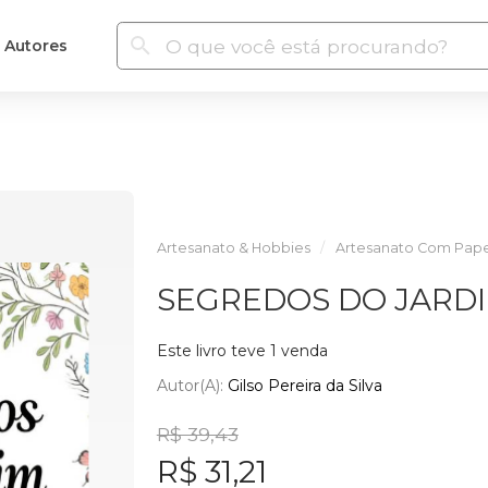
Autores
Artesanato & Hobbies
Artesanato Com Pape
SEGREDOS DO JARD
Este livro teve 1 venda
Autor(a):
Gilso Pereira da Silva
R$ 39,43
R$ 31,21