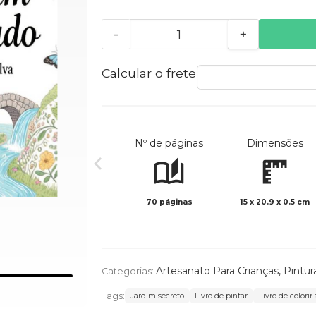
-
+
Calcular o frete
Nº de páginas
Dimensões
70 páginas
15 x 20.9 x 0.5 cm
Artesanato Para Crianças
,
Pintur
Categorias:
Tags:
Jardim secreto
Livro de pintar
Livro de colorir