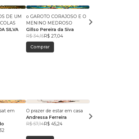
OS DE UM
o GAROTO CORAJOSO E O
SALA DE AULA COLO
COLAS
MENINO MEDROSO
GILSO PEREIRA DA SI
DA SILVA
Gillso Pereira da Siva
R$ 34,15
R$ 27,04
R$ 34,15
R$ 27,04
Comprar
Comprar
ssat em
O prazer de estar em casa
ORIGAMI
Andressa Ferreira
Sandra Gobert
do
R$ 57,14
R$ 45,24
R$ 168,92
R$ 133,73
32