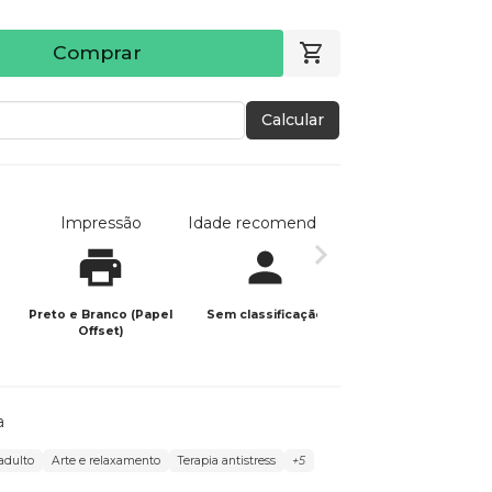
Comprar
Calcular
Impressão
Idade recomendada
Data de publicaç
Preto e Branco (Papel
Sem classificação
28/08/2025
Offset)
a
 adulto
Arte e relaxamento
Terapia antistress
+5